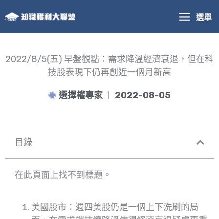
跳
選單
至
主
要
內
2022/8/5(五) 早盤觀點：需求降溫經濟衰退，但在科
容
技股表現下仍再創近一個月新高
選擇權專家
2022-08-05
目錄
在此頁面上找不到標題。
美國股市：週四美股仍是一個上下洗刷的局