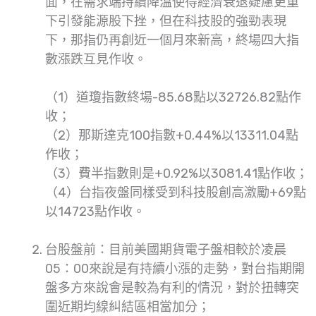
面，在需求端持續降溫使得經濟衰退疑慮更重
下引發能源股下挫，但在科技股的強勁表現
下，那指仍再創近一個月來新高，終場四大指
數漲跌互見作收。
（1）道瓊指數終場-85.68點以32726.82點作
收；
（2）那斯達克100指數+0.44%以13311.04點
作收；
（3）費半指數則是+0.92%以3081.41點作收；
（4）台指夜盤同樣受到科技股創高激勵+69點
以14723點作收。
台股盤前：目前美國期貨電子盤相較於凌晨
05：00來說是有持續小漲的走勢，對台指期開
盤多方來說會是較為有利的情況，對於扭轉突
圍近期均線糾結區相當加分；