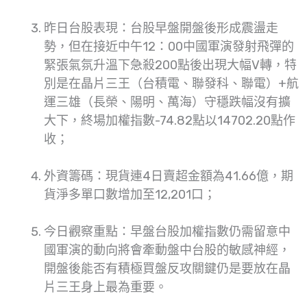
昨日台股表現：台股早盤開盤後形成震盪走
勢，但在接近中午12：00中國軍演發射飛彈的
緊張氣氛升溫下急殺200點後出現大幅V轉，特
別是在晶片三王（台積電、聯發科、聯電）+航
運三雄（長榮、陽明、萬海）守穩跌幅沒有擴
大下，終場加權指數-74.82點以14702.20點作
收；
外資籌碼：現貨連4日賣超金額為41.66億，期
貨淨多單口數增加至12,201口；
今日觀察重點：早盤台股加權指數仍需留意中
國軍演的動向將會牽動盤中台股的敏感神經，
開盤後能否有積極買盤反攻關鍵仍是要放在晶
片三王身上最為重要。