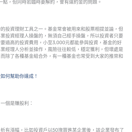
多一點，但同時若臨時要解約，會有違約金的問題。
的的投資理財工具之一。基金常會被用來和股票相提並論，但
專業投資經理人操盤的，無須自己經手操盤，所以投資者只要
要過高的投資費用，小至3,000元都能參與投資，基金的好
專業經理人分析並操作，風險往往較低，穩定獲利，但壞處是
，而除了各種基金組合外，有一種基金也常受到大家的推崇和
金如何幫助你達成！
，一個是賺股利：
析有漲幅，比如投資戶以50塊買進某企業後，該企業發布了