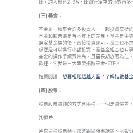
比，約大概有2~3%，比銀行定存的％數再
(三) 基金：
基金是一種集合許多投資人，一起投資某標
基金和股票還是有本質上的差異，基金是由
選定基金標的後，直接投資即可。基金也不需
處便是可以進行小額投資，而基金組合也有
基金的操作手續費較高，且需長期放著為佳
歡迎，它就是－大盤型指數基金-ETF。
推薦閱讀：
想要輕鬆超越大盤？了解指數基
(四) 股票：
股票股票賺錢的方式有兩種，一個是賺價差
(1)價差
通常這種股票類型都會跟隨時事話題、財報分