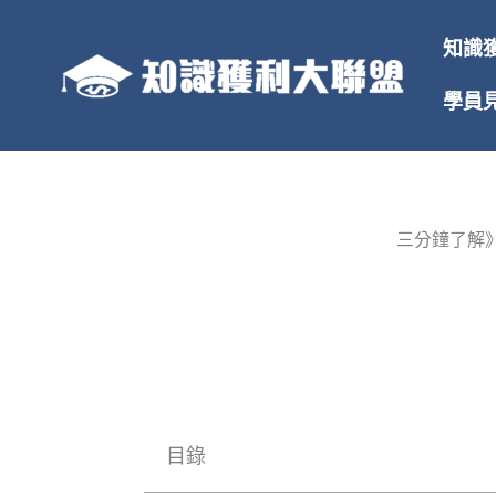
跳
至
知識
主
要
學員
內
容
三分鐘了解
目錄