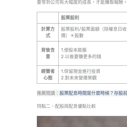
要等到公司有大幅度的成長，才能賺取報酬
股票股利
計算方
股票股利/股票面額（除權息日收
式
價）＊股數
背後含
1.使股本膨脹
意
2.以後要賺更多的錢
經營者
1.保留現金進行投資
心態
2.對未來營運樂觀
推薦閱讀：
股票配息時間是什麼時候？存股前
特點二、配股與配息優點比較