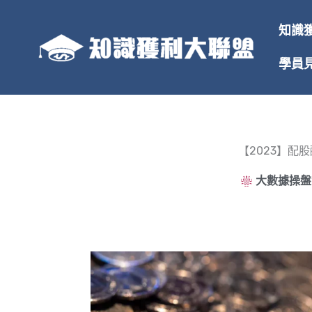
跳
至
知識
主
要
學員
內
容
【2023】配
大數據操盤法