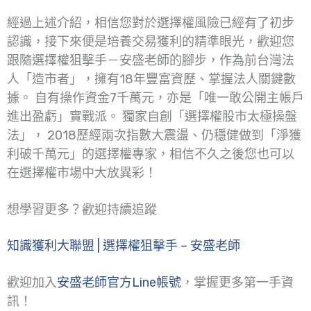
經過上述介紹，相信您對於選擇權風險已經有了初步
認識，接下來便是培養交易獲利的精準眼光，歡迎您
跟隨選擇權狙擊手－安盛老師的腳步，作為前台灣法
人「造市者」，擁有18年豐富資歷、掌握法人關鍵數
據。 自有操作資金7千萬元，亦是「唯一敢公開主帳戶
進出盈虧」實戰派。 獨家自創「選擇權股市太極操盤
法」， 2018歷經兩次指數大震盪、仍穩健做到「淨獲
利破千萬元」的選擇權專家，相信不久之後您也可以
在選擇權市場中大放異彩！
想學習更多？歡迎持續追蹤
知識獲利大聯盟 | 選擇權狙擊手 – 安盛老師
歡迎加入
安盛老師官方Line帳號
，掌握更多第一手資
訊！