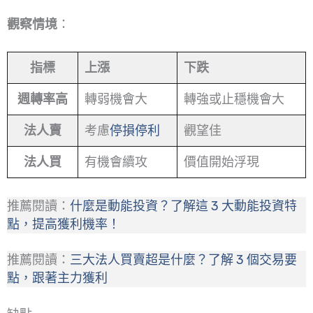
觀察情境
：
指標
上漲
下跌
週轉率高
轉弱機會大
轉強或止穩機會大
法人賣
考慮
停損停利
觀望佳
法人買
有機會續攻
價值開始浮現
推薦閱讀：
什麼是動能投資？了解這 3 大動能投資特
點，提高獲利機率！
推薦閱讀：
三大法人買賣超是什麼？了解 3 個交易要
點，跟著主力獲利