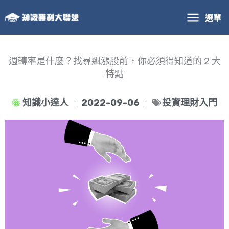
跳
選單
至
主
要
內
週轉率是什麼？找尋飆漲股前，你必須得知道的 2 大
容
特點
知識小達人
2022-09-06
投資理財入門