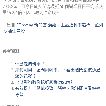
17.34%；華紙則是最近6個營業日累積收盤價漲幅達
27.82%，且今日成交量為最近60個營業日日平均成交
量16.84倍，因此遭列注意股。
－出自
ETtoday 新聞雲 漢翔、王品週轉率超標 並列
15 檔注意股
參考資料
什麼是周轉率？
如何利用「區間周轉率」，看出熱門股被炒過
頭的訊號？
《財報狗教你挖好股穩賺20%》
有效提升「動能投資」勝率，你該關注周轉率
等級！