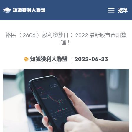
跳
選單
至
主
要
內
裕民（ 2606 ）股利發放日： 2022 最新股市資訊整
容
理！
知識獲利大聯盟
2022-06-23