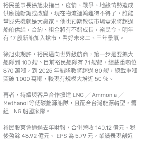
裕民董事長徐旭東指出，疫情、戰爭、地緣情勢造成
供應鏈斷鏈或改變，現在物流運輸難得不得了，誰能
掌握先機就是大贏家。他也預期散裝市場需求將超過
船舶供給，合約、租金將有不錯成長，裕民今、明年
有 17 艘新船加入搶市，看好未來二、三年景氣。
徐旭東期許，裕民邁向世界級航商，第一步是要擴大
船隊到 100 艘。目前裕民船隊有 71 艘船，總載重噸位
870 萬噸，到 2025 年船隊數將超過 80 艘，總載重噸
突破 1,000 萬噸，較現有規模大增近 50 ％。
再者，持續與客戶合作擴建 LNG ／ Ammonia ／
Methanol 等低碳能源船隊，且配合台灣能源轉型，籌
組 LNG 船國家隊。
裕民股東會通過去年財報，合併營收 140.12 億元、稅
後盈餘 48.92 億元、 EPS 為 5.79 元，業績表現創近