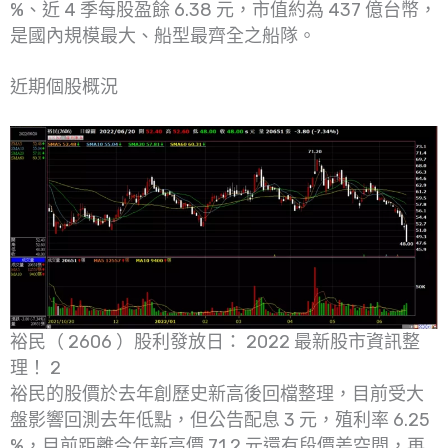
%、近 4 季每股盈餘 6.38 元，市值約為 437 億台幣，
是國內規模最大、船型最齊全之船隊。
近期個股概況
裕民（ 2606 ）股利發放日： 2022 最新股市資訊整
理！ 2
裕民的股價於去年創歷史新高後回檔整理，目前受大
盤影響回測去年低點，但公告配息 3 元，殖利率 6.25
%，目前距離今年新高價 71.2 元還有段價差空間，再