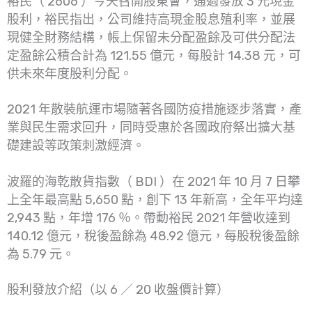
裕民（ 2606 ）今天召開股東會，通過發放 3 元現金
股利，裕民指出，公司維持高現金股息殖利率，並展
現健全財務結構，帳上保留未分配盈餘及可供分配法
定盈餘公積合計為 121.55 億元，每股計 14.38 元，可
供未來年度股利分配。
2021 年散裝航運市場隨著各國防疫措施逐步落實，產
業與民生需求回升，同時受惠於各國政府祭出擴大基
礎建設等政策刺激經濟。
波羅的海乾散貨指數（ BDI ）在 2021 年 10 月 7 日攀
上全年最高點 5,650 點，創下 13 年新高，全年平均達
2,943 點，年增 176 ％。帶動裕民 2021 年營收達到
140.12 億元，稅後盈餘為 48.92 億元，每股稅後盈餘
為 5.79 元。
股利發放介紹（以 6 ／ 20 收盤價計算）