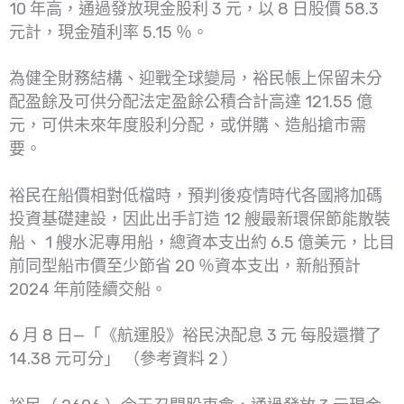
10 年高，通過發放現金股利 3 元，以 8 日股價 58.3
元計，現金殖利率 5.15 ％。
為健全財務結構、迎戰全球變局，裕民帳上保留未分
配盈餘及可供分配法定盈餘公積合計高達 121.55 億
元，可供未來年度股利分配，或併購、造船搶市需
要。
裕民在船價相對低檔時，預判後疫情時代各國將加碼
投資基礎建設，因此出手訂造 12 艘最新環保節能散裝
船、 1 艘水泥專用船，總資本支出約 6.5 億美元，比目
前同型船市價至少節省 20 ％資本支出，新船預計
2024 年前陸續交船。
6 月 8 日—「《航運股》裕民決配息 3 元 每股還攢了
14.38 元可分」 （參考資料 2 ）