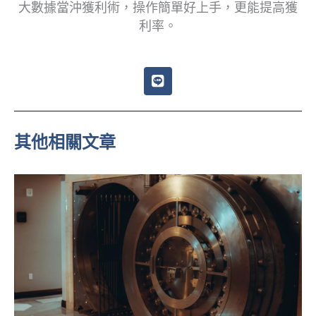
大數據當沖獲利術，操作簡單好上手，更能提高獲
利率。
L
i
n
e
其他相關文章