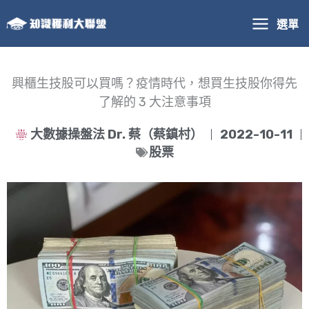
跳
選單
至
主
要
內
興櫃生技股可以買嗎？疫情時代，想買生技股你得先
容
了解的 3 大注意事項
大數據操盤法 Dr. 蔡（蔡鎮村）
2022-10-11
股票