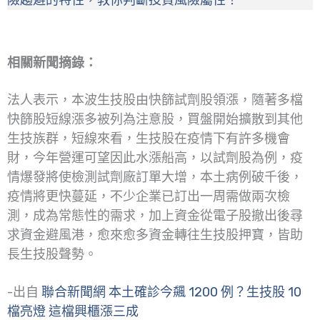
相關新聞摘錄：
法人表示，本波生技股由快篩試劑股領漲，隨著多檔
快篩股短線漲多被列為注意股，買盤開始擴散到其他
生技族群，短線來看，生技股在疫情下有許多機會
財，今年營運可望因此水漲船高，以試劑股為例，疫
情爆發將使檢測試劑廠訂單大增，本土病例破千後，
疫情將更快蔓延，不少企業已訂出一周需做兩次檢
測，成為常態性的需求，加上資金從電子股撤出後尋
求資金避風港，愈來愈多資金轉往生技股押寶，皆助
長生技股聲勢。
-出自
聯合新聞網 本土確診今飆 1200 例？生技股 10
檔亮燈 這檔興櫃漲三成