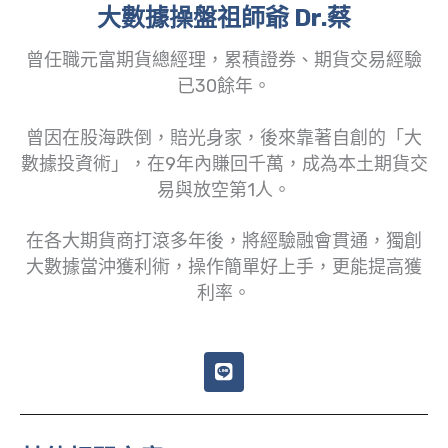
大數據操盤祖師爺 Dr.蔡
曾任職元富期貨總經理，累積證券、期貨交易經驗
已30餘年。
曾因在股海跌倒，賠光身家，後來靠著自創的「大
數據投資術」，在9年內賺回千萬，成為本土期貨交
易與放空第1人。
在各大期貨商打滾多年後，將經驗融會貫通，獨創
大數據當沖獲利術，操作簡單好上手，更能提高獲
利率。
L
i
n
e