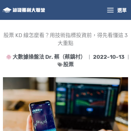
跳
選單
至
主
要
內
股票 KD 線怎麼看？用技術指標投資前，得先看懂這 3
容
大重點
大數據操盤法 Dr. 蔡（蔡鎮村）
2022-10-13
股票