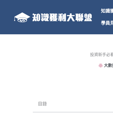
跳
至
知識
主
要
學員
內
容
投資新手必
大數
目錄