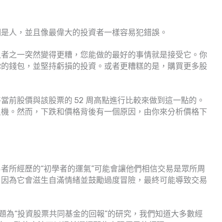
們是人，並且像最偉大的投資者一樣容易犯錯誤。
入者之一突然變得更糟，您能做的最好的事情就是接受它。你
你的錢包，並堅持虧損的投資。或者更糟糕的是，購買更多股
當前股價與該股票的 52 周高點進行比較來做到這一點的。
良機。然而，下跌和價格背後有一個原因，由你來分析價格下
者所經歷的“初學者的運氣”可能會讓他們相信交易是眾所周
，因為它會滋生自滿情緒並鼓勵過度冒險，最終可能導致交易
1995 年題為“投資股票共同基金的回報”的研究，我們知道大多數經