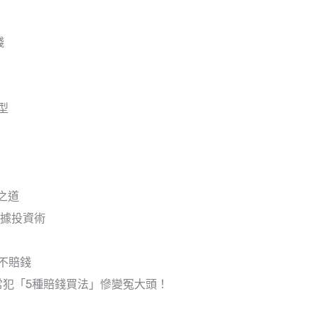
錢
型
之道
數據投資術
不賠錢
最常犯「5種賠錢買法」慘變冤大頭！