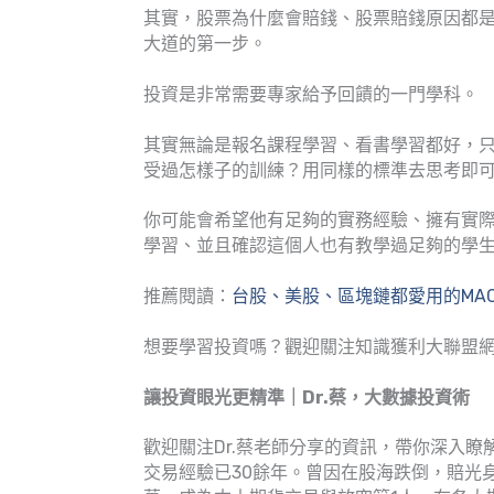
其實，股票為什麼會賠錢、股票賠錢原因都
大道的第一步。
投資是非常需要專家給予回饋的一門學科。
其實無論是報名課程學習、看書學習都好，
受過怎樣子的訓練？用同樣的標準去思考即
你可能會希望他有足夠的實務經驗、擁有實
學習、並且確認這個人也有教學過足夠的學
推薦閱讀：
台股、美股、區塊鏈都愛用的MA
想要學習投資嗎？觀迎關注知識獲利大聯盟
讓投資眼光更精準｜Dr.蔡，大數據投資術
歡迎關注Dr.蔡老師分享的資訊，帶你深入瞭
交易經驗已30餘年。曾因在股海跌倒，賠光