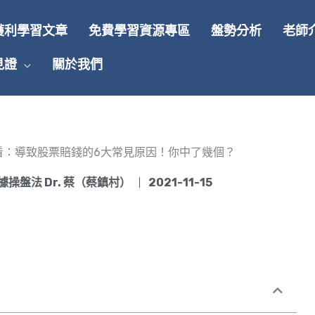
獲利學習文章
免費學習資源專區
盤勢分析
老師
見證
關於我們
看：導致股票賠錢的6大常見原因！你中了幾個？
據操盤法 Dr. 蔡（蔡鎮村）
2021-11-15