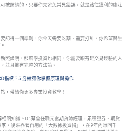
是可被歸納的，只要你先避免常見錯誤，就是踏往獲利的康莊
只要記得一個準則，你今天需要吃藥、需要打針，你希望醫生
可。
際執照證明，那麼學投資也相同，你需要跟有足交易經驗的人
生，並且擁有完整的方法論。
CD指標？5 分鐘讓你掌握原理與操作！
網站，帶給你更多專業投資教學！
解相關知識。Dr.蔡曾任職元富期貨總經理，累積證券、期貨
身家，後來靠著自創的「大數據投資術」，在9年內賺回千