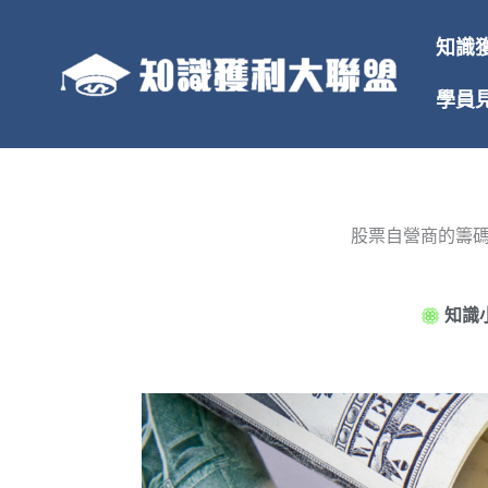
跳
至
知識
主
要
學員
內
容
股票自營商的籌碼
知識