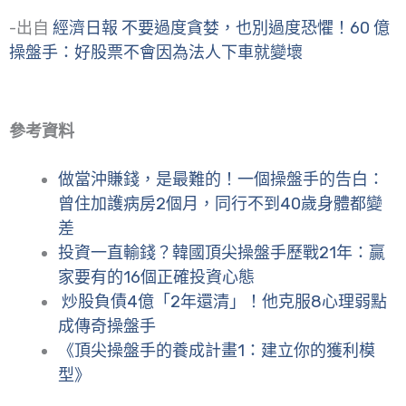
-出自
經濟日報 不要過度貪婪，也別過度恐懼！60 億
操盤手：好股票不會因為法人下車就變壞
參考資料
做當沖賺錢，是最難的！一個操盤手的告白：
曾住加護病房2個月，同行不到40歲身體都變
差
投資一直輸錢？韓國頂尖操盤手歷戰21年：贏
家要有的16個正確投資心態
炒股負債4億「2年還清」！他克服8心理弱點
成傳奇操盤手
《頂尖操盤手的養成計畫1：建立你的獲利模
型》