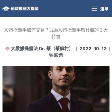
跳
選單
至
主
要
內
股市操盤手如何交易？成為股市操盤手應具備的 3 大
容
特質
大數據操盤法 Dr. 蔡（蔡鎮村）
2022-10-12
股票