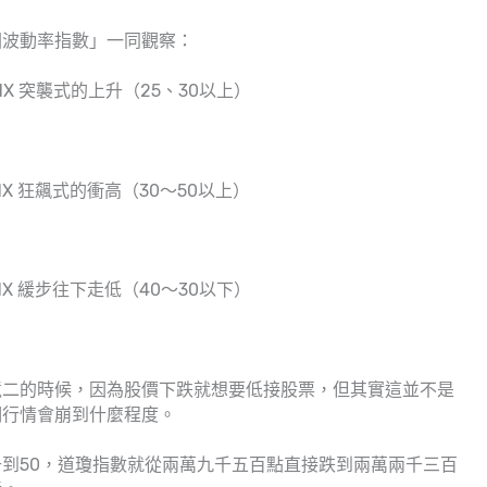
國波動率指數」一同觀察：
VIX 突襲式的上升（25、30以上）
VIX 狂飆式的衝高（30～50以上）
VIX 緩步往下走低（40～30以下）
境二的時候，因為股價下跌就想要低接股票，但其實這並不是
期行情會崩到什麼程度。
0提升到50，道瓊指數就從兩萬九千五百點直接跌到兩萬兩千三百