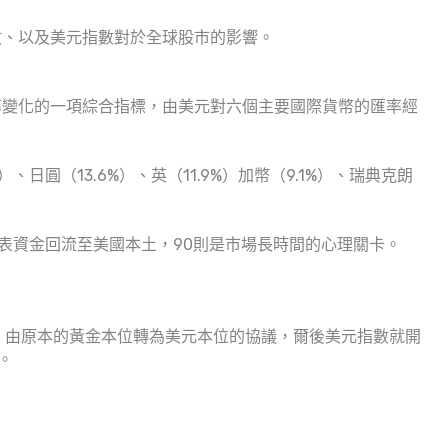
數、以及美元指數對於全球股市的影響。
率變化的一項綜合指標，由美元對六個主要國際貨幣的匯率經
、日圓（13.6%）、英（11.9%）加幣（9.1%）、瑞典克朗
代表資金回流至美國本土，90則是市場長時間的心理關卡。
後，由原本的黃金本位轉為美元本位的協議，爾後美元指數就開
。