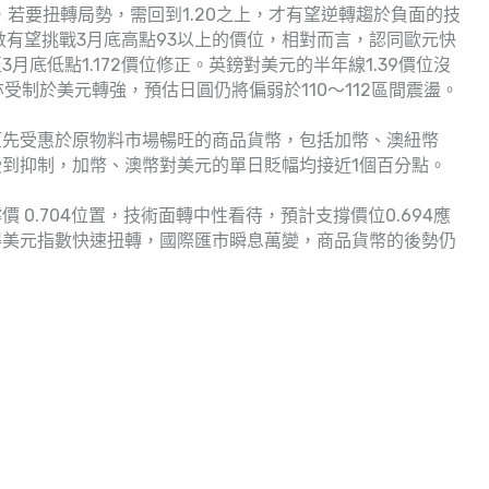
前進，若要扭轉局勢，需回到1.20之上，才有望逆轉趨於負面的技
數有望挑戰3月底高點93以上的價位，相對而言，認同歐元快
至3月底低點1.172價位修正。英鎊對美元的半年線1.39價位沒
亦受制於美元轉強，預估日圓仍將偏弱於110～112區間震盪。
原先受惠於原物料市場暢旺的商品貨幣，包括加幣、澳紐幣
到抑制，加幣、澳幣對美元的單日貶幅均接近1個百分點。
0.704位置，技術面轉中性看待，預計支撐價位0.694應
得美元指數快速扭轉，國際匯市瞬息萬變，商品貨幣的後勢仍