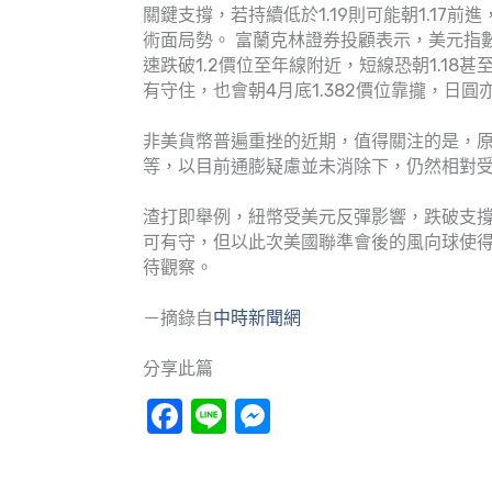
關鍵支撐，若持續低於1.19則可能朝1.17
術面局勢。 富蘭克林證券投顧表示，美元指
速跌破1.2價位至年線附近，短線恐朝1.18甚
有守住，也會朝4月底1.382價位靠攏，日圓
非美貨幣普遍重挫的近期，值得關注的是，
等，以目前通膨疑慮並未消除下，仍然相對受
渣打即舉例，紐幣受美元反彈影響，跌破支撐價 
可有守，但以此次美國聯準會後的風向球使
待觀察。
－摘錄自
中時新聞網
分享此篇
Facebook
Line
Messenger