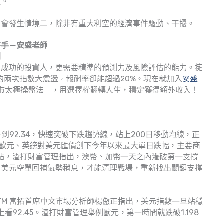
近。
才會發生情境二，除非有重大利空的經濟事件驅動、干擾。
擊手－安盛老師
利
個成功的投資人，更需要精準的預測力及風險評估的能力。擁
 年的兩次指數大震盪，報酬率卻能超過20%。現在就加入
安盛
權股市太極操盤法」，用選擇權翻轉人生，穩定獲得額外收入！
到92.34，快速突破下跌趨勢線，站上200日移動均線，正
跌，歐元、英鎊對美元匯價創下今年以來最大單日跌幅，主要商
點，渣打財富管理指出，澳幣、加幣一天之內灌破第一支撐
及美元空單回補氣勢稍息，才能清理戰場，重新找出關鍵支撐
TM 富拓首席中文市場分析師楊傲正指出，美元指數一旦站穩
標上看92.45。渣打財富管理舉例歐元，第一時間就跌破1.198