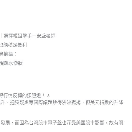
｜選擇權狙擊手－安盛老師
也能穩定獲利
息摘錄：
幣現跳水慘狀
得行情反轉的探照燈！ 3
飆升、通膨疑慮等國際議題炒得沸沸揚揚，但美元指數的升降
的發展，而因為台灣股市電子盤也深受美國股市影響，故有關