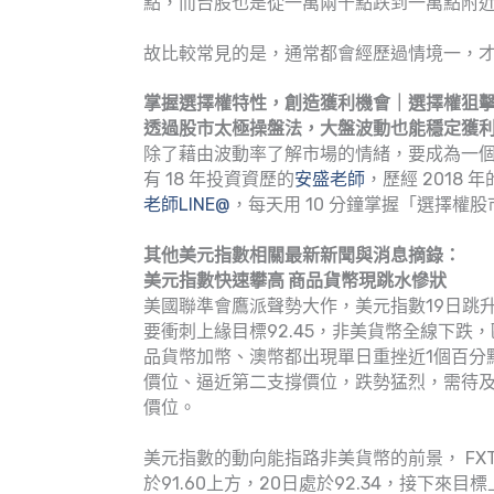
點，而台股也是從一萬兩千點跌到一萬點附
故比較常見的是，通常都會經歷過情境一，
掌握選擇權特性，創造獲利機會｜選擇權狙
透過股市太極操盤法，大盤波動也能穩定獲
除了藉由波動率了解市場的情緒，要成為一
有 18 年投資資歷的
安盛老師
，歷經 2018
老師LINE@
，每天用 10 分鐘掌握「選擇
其他美元指數相關最新新聞與消息摘錄：
美元指數快速攀高 商品貨幣現跳水慘狀
美國聯準會鷹派聲勢大作，美元指數19日跳升
要衝刺上緣目標92.45，非美貨幣全線下
品貨幣加幣、澳幣都出現單日重挫近1個百分
價位、逼近第二支撐價位，跌勢猛烈，需待
價位。
美元指數的動向能指路非美貨幣的前景， FX
於91.60上方，20日處於92.34，接下來目