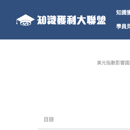
跳
至
知識
主
要
學員
內
容
美元指數影響國
目錄