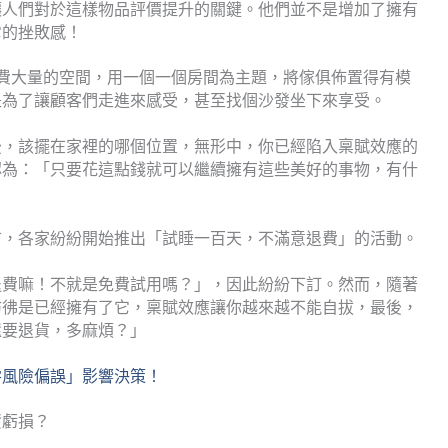
讓人們對於這樣物品評價提升的關鍵。他們並不是增加了擁有
它的挫敗感！
們耗費大量的空間，用一個一個房間為主題，將傢俱佈置得有模
是為了讓顧客們走進來感受，甚至找個沙發坐下來享受。
後，該擺在家裡的哪個位置，無形中，你已經陷入稟賦效應的
認為：「只要花這點錢就可以繼續擁有這些美好的事物，有什
首，各家紛紛開始推出「試睡一百天，不滿意退費」的活動。
退費嘛！不就是免費試用嗎？」，因此紛紛下訂。然而，隨著
彷彿是已經擁有了它，稟賦效應讓你越來越不能自拔，最後，
還要退貨，多麻煩？」
零風險偏誤」影響決策！
資虧損？