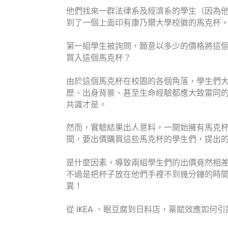
他們找來一群法律系及經濟系的學生（因為
到了一個上面印有康乃爾大學校徽的馬克杯
第一組學生被詢問，願意以多少的價格將這
買入這個馬克杯？
由於這個馬克杯在校園的各個角落，學生們
歷、出身背景、甚至生命經驗都應大致雷同
共識才是。
然而，實驗結果出人意料，一開始擁有馬克杯的
間，要出價購買這些馬克杯的學生們，提出的收
是什麼因素，導致兩組學生們的出價竟然相
不過是把杯子放在他們手裡不到幾分鐘的時
異！
從 IKEA 、眠豆腐到日料店，稟賦效應如何