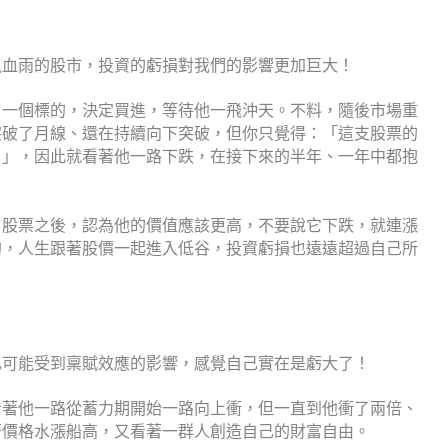
風血雨的股市，投資的虧損對我們的影響更加巨大！
了一個標的，決定買進，等待他一飛沖天。不料，隨後市場重
突破了月線、還在持續向下突破，但你只覺得：「這支股票的
！」，因此就看著他一路下跌，在接下來的半年、一年中都抱
了股票之後，認為他的價值應該更高，不要說它下跌，就連漲
的，人生跟著股價一起進入低谷，投資虧損也遠遠超過自己所
也可能受到稟賦效應的影響，感覺自己實在是虧大了！
看著他一路從蓄力期開始一路向上衝，但一直到他衝了兩倍、
著價格水漲船高，又看著一群人創造自己的財富自由。