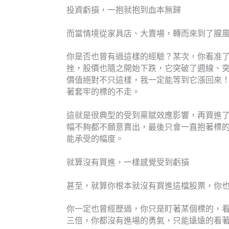
投資虧損，一抱就抱到血本無歸
而當情境從家具店、大賣場，轉而來到了腥
你是否也曾有過這樣的經驗？某次，你看准
挫，股價也隨之開始下跌，它突破了週線、
價值絕對不只這樣，我一定能等到它漲回來
著套牢的標的不走。
這就是很典型的受到稟賦效應影響，再買進
幅不夠都不願意賣出，最後只會一直抱著標
能承受的幅度。
就算沒有買進，一樣感覺受到虧損
甚至，就算你根本就沒有買進這檔股票，你
你一定也曾經歷過，你只是盯著某個標的，
三倍，你都沒有進場的勇氣，只能遠遠的看