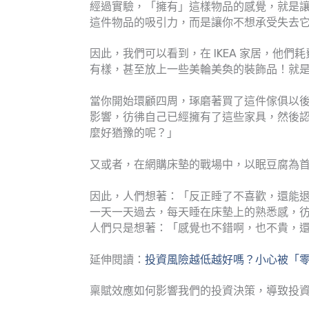
經過實驗，「擁有」這樣物品的感覺，就是
這件物品的吸引力，而是讓你不想承受失去
因此，我們可以看到，在 IKEA 家居，他
有樣，甚至放上一些美輪美奐的裝飾品！就
當你開始環顧四周，琢磨著買了這件傢俱以
影響，彷彿自己已經擁有了這些家具，然後
麼好猶豫的呢？」
又或者，在網購床墊的戰場中，以眠豆腐為
因此，人們想著：「反正睡了不喜歡，還能
一天一天過去，每天睡在床墊上的熟悉感，
人們只是想著：「感覺也不錯啊，也不貴，
延伸閱讀：
投資風險越低越好嗎？小心被「
稟賦效應如何影響我們的投資決策，導致投