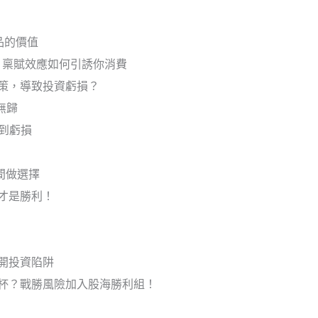
品的價值
店，稟賦效應如何引誘你消費
策，導致投資虧損？
無歸
到虧損
間做選擇
才是勝利！
開投資陷阱
杯？戰勝風險加入股海勝利組！