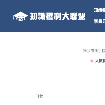
跳
至
知識
主
要
學員
內
容
讓股市新手
大數據
目錄