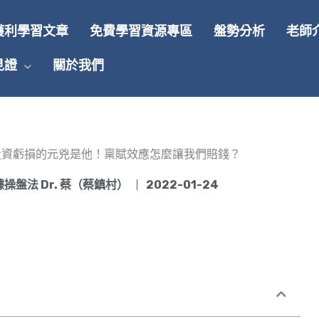
獲利學習文章
免費學習資源專區
盤勢分析
老師
見證
關於我們
投資虧損的元兇是他！稟賦效應怎麼讓我們賠錢？
操盤法 Dr. 蔡（蔡鎮村）
2022-01-24