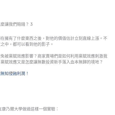
麼讓我們賠錢？ 3
們在擁有了什麼東西之後，對他的價值估計立刻直線上漲。不
資之中，都可以看到他的影子。
避免被稟賦效應影響？商家賣場們是如何利用稟賦效應刺激我
，稟賦效應又是怎麼讓無數投資新手落入血本無歸的境地？
讓無知侵蝕利潤！
在康乃爾大學做過這樣一個實驗：