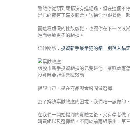
雖然你從頭到尾都沒有進場過，但在這個不
是已經擁有了這支股票，彷彿你也跟著他一
而這種虛假的挫敗感覺，也讓你在下一次浪
進而導致更多的虧損。
延伸閱讀：
投資新手最常犯的錯！別落入錨
讓股市新手投資虧損的元兇是他！稟賦效應怎
投資時要避免稟賦效應
提醒自己，是在商品與金錢間做選擇
為了解決稟賦效應的困境，我們唯一該做的
在我們一開始提到的實驗之後，又有學者做
購買組以及選擇組。不同於前兩組學生，第