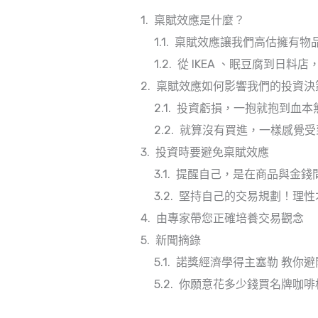
稟賦效應是什麼？
稟賦效應讓我們高估擁有物
從 IKEA 、眠豆腐到日料
稟賦效應如何影響我們的投資決
投資虧損，一抱就抱到血本
就算沒有買進，一樣感覺受
投資時要避免稟賦效應
提醒自己，是在商品與金錢
堅持自己的交易規劃！理性
由專家帶您正確培養交易觀念
新聞摘錄
諾獎經濟學得主塞勒 教你避
你願意花多少錢買名牌咖啡