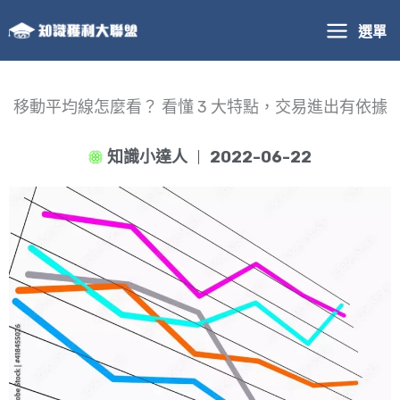
跳
選單
至
主
要
內
移動平均線怎麼看？ 看懂 3 大特點，交易進出有依據
容
知識小達人
2022-06-22