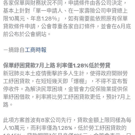
各家保單與財務狀況不同，申請條件由各公司決定，
基本上針對「單一申請人、在一家壽險公司申貸總上
限10萬元、年息1.28％」，如有需要能依照原有保單
貸款條件申請，公會尊重各家自訂條件，並會在6月底
前公布於公會網站。
－摘錄自
工商時報
保單紓困貸款7月上路 利率僅1.28%低於勞貸
新冠肺炎本土疫情衝擊許多人生計，使得政府開辦勞
工紓困貸款，在短短幾天即「爆棚」，不得不宣布暫
停收件。為解決民眾困境，金管會力促保險業提供保
單紓困借款，利率將比勞工紓困貸款更低，預計7月上
路。
此項方案首波有8家公司先行，貸款金額上限同樣為每
人10萬元，而利率僅為1.28%，低於勞工紓困貸款的