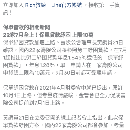
立即加入
Rich教練－Line官方帳號
，接收第一手資
訊！
保單借款的相關新聞
22家7月全上！保單貸款紓困 上限10萬
保單紓困貸款加速上路。壽險公會理事長黃調貴21日
確認，國內22家壽險公司將參照勞工紓困貸款，在7月
1起推出比勞工紓困貸款年息1.845％還低的「保單紓
困貸款」，年息1.28％，單一申請人在一家壽險公司
申貸總上限為10萬元，9月30日前都可受理申請。
保單紓困貸款在2021年4月財委會中就已提出，原訂
10月1日上路，但考量疫情嚴峻，金管會已全力促成壽
險公司提前到7月1日上路。
黃調貴21日在立委召開的線上記者會上指出，此次保
單貸款紓困方案，國內22家壽險公司都會參加，考量