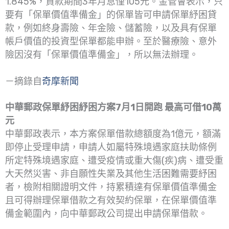
1.845%，貸款期間3年月息僅105元。金管會表示，只
要有「保單價值準備金」的保單皆可申請保單紓困貸
款，例如終身壽險、年金險、儲蓄險，以及具有保單
帳戶價值的投資型保單都能申辦。至於醫療險、意外
險因沒有「保單價值準備金」，所以無法辦理。
－摘錄自
奇摩新聞
中華郵政保單紓困紓困方案7月1日開跑 最高可借10萬
元
中華郵政表示，本方案保單借款總額度為1億元，額滿
即停止受理申請，申請人如屬特殊境遇家庭扶助條例
所定特殊境遇家庭、遭受疫情或重大傷(疾)病、遭受重
大天然災害、非自願性失業及其他生活困難需要紓困
者，檢附相關證明文件，持累積達有保單價值準備金
且可得辦理保單借款之有效契約保單，在保單價值準
備金範圍內，向中華郵政公司提出申請保單借款。