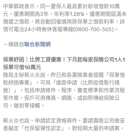
中華郵政表示，同一要保人最高累計新增借款10萬
元，優惠期間為3年，年利率1.28%，優惠期間屆滿未
償還之借款，將自動回復適用原保單之借款利率。詳
情可電洽24小時無休客服專線(0800-700-365)。
－摘錄自
聯合新聞網
保單紓困｜比勞工貸優惠！下月起每家保險公司1人1
保單可借10萬元
險局主秘蔡火炎說，昨已和各壽險業者提醒「保單借
款紓困專案」，可用「遠距申請（比照疫情暫行措
施）」，包括申請條件、程序、審查標準和作業流程
等作業，保戶可用傳真、網路、或拍照傳給保險公
司，做到零接觸。
蔡火炎也說，申請認定資格條件，要請壽險公司做妥
善擬定「也保留彈性認定」，對短期大量的申請案，