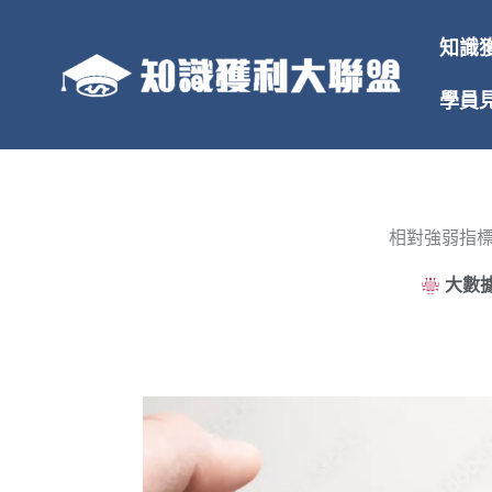
跳
至
知識
主
要
學員
內
容
相對強弱指標
大數據