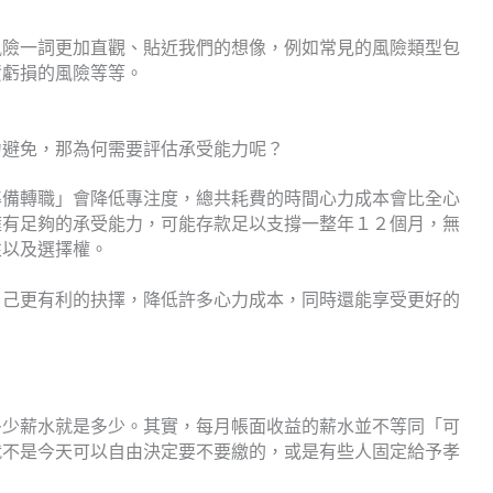
風險一詞更加直觀、貼近我們的想像，例如常見的風險類型包
資虧損的風險等等。
力避免，那為何需要評估承受能力呢？
準備轉職」會降低專注度，總共耗費的時間心力成本會比全心
擁有足夠的承受能力，可能存款足以支撐一整年１２個月，無
性以及選擇權。
自己更有利的抉擇，降低許多心力成本，同時還能享受更好的
多少薪水就是多少。其實，每月帳面收益的薪水並不等同「可
就不是今天可以自由決定要不要繳的，或是有些人固定給予孝