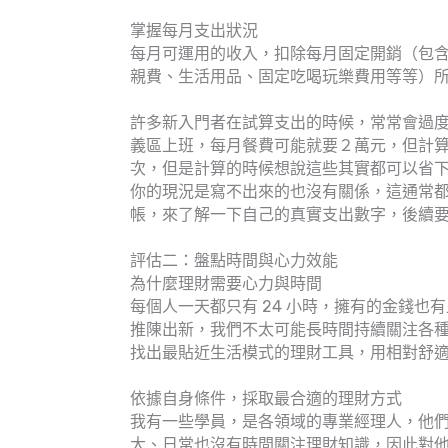
掌握每月支出狀況
每月可運用的收入，扣除每月固定開銷（包
親費、生活用品、固定吃喝玩樂費用等等）
許多新入門者在試算支出的時候，常常會過
義區上班，每月餐費可能就要２萬元，但計
次，但是計算的時候想說這些其實都可以省下
你的現況是寫不出來的也沒有關係，這通常
帳，來了解一下自己的真實支出數字，後續
評估二：盤點時間與心力效能
為什麼理財需要心力與時間
每個人一天都只有 24 小時，擁有的金錢
推陳出新，我們不太可能長時間持續關注各
找出最貼近生活模式的理財工具，用相對舒
依據自身條件，採取最合適的理財方式
我有一些學員，是各領域的專業經理人，他
大、日常也沒有時間關注理財知識，因此對