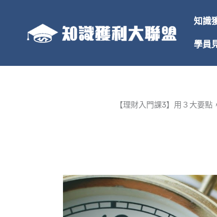
跳
至
知識
主
要
學員
內
容
【理財入門課3】用３大要點