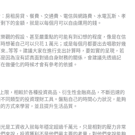
含：房租房貸、餐費、交通費、電信與網路費、水電瓦斯、孝
所剩下的金額，就是以每個月可以自由運用的錢。
度樂觀的假設、甚至嚴重點的可能有到幻想的程度，像是在信
算時想著自己可以只花１萬元；或是每個月都要出去唱歌好幾
來…等等。建議大家在進行支出計算時，要如實的呈現，若
都是因為沒有認真面對過自身財務的關係，會建議先透過記
要在做優化的時候才會有參考的依據。
也有上限，相較於各種投資商品、衍生性金融商品，不斷迅速的
種不同類型的投資理財工具。盤點自己的時間心力狀況，能夠
適的方式來學習，並且提升生活品質。
們光是工資收入就每年穩定超過千萬元，只是相對的壓力非常
他們來說，投資獲利不是他們最主要的考量，對他們來說能夠