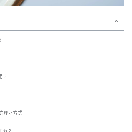
？
用？
的理財方式
能力？