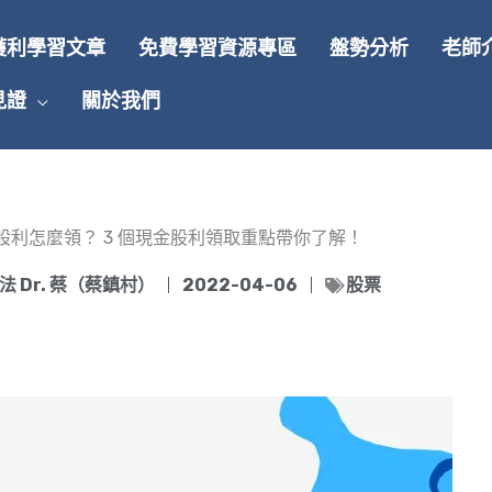
獲利學習文章
免費學習資源專區
盤勢分析
老師
見證
關於我們
股利怎麼領？ 3 個現金股利領取重點帶你了解！
 Dr. 蔡（蔡鎮村）
2022-04-06
股票