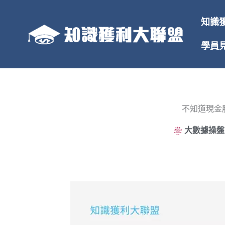
跳
至
知識
主
要
學員
內
容
不知道現金
大數據操盤法