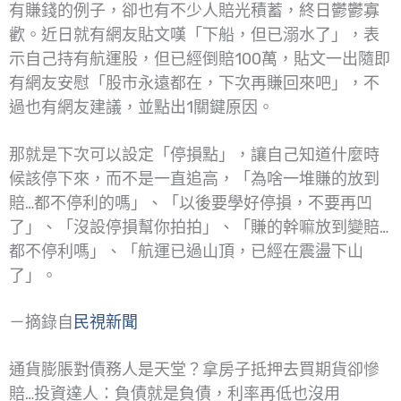
有賺錢的例子，卻也有不少人賠光積蓄，終日鬱鬱寡
歡。近日就有網友貼文嘆「下船，但已溺水了」，表
示自己持有航運股，但已經倒賠100萬，貼文一出隨即
有網友安慰「股市永遠都在，下次再賺回來吧」，不
過也有網友建議，並點出1關鍵原因。
那就是下次可以設定「停損點」，讓自己知道什麼時
候該停下來，而不是一直追高，「為啥一堆賺的放到
賠…都不停利的嗎」、「以後要學好停損，不要再凹
了」、「沒設停損幫你拍拍」、「賺的幹嘛放到變賠…
都不停利嗎」、「航運已過山頂，已經在震盪下山
了」。
－摘錄自
民視新聞
通貨膨脹對債務人是天堂？拿房子抵押去買期貨卻慘
賠…投資達人：負債就是負債，利率再低也沒用