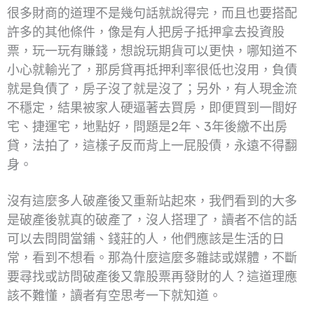
很多財商的道理不是幾句話就說得完，而且也要搭配
許多的其他條件，像是有人把房子抵押拿去投資股
票，玩一玩有賺錢，想說玩期貨可以更快，哪知道不
小心就輸光了，那房貸再抵押利率很低也沒用，負債
就是負債了，房子沒了就是沒了；另外，有人現金流
不穩定，結果被家人硬逼著去買房，即便買到一間好
宅、捷運宅，地點好，問題是2年、3年後繳不出房
貸，法拍了，這樣子反而背上一屁股債，永遠不得翻
身。
沒有這麼多人破產後又重新站起來，我們看到的大多
是破產後就真的破產了，沒人搭理了，讀者不信的話
可以去問問當鋪、錢莊的人，他們應該是生活的日
常，看到不想看。那為什麼這麼多雜誌或媒體，不斷
要尋找或訪問破產後又靠股票再發財的人？這道理應
該不難懂，讀者有空思考一下就知道。