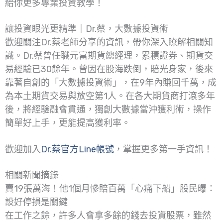
給你更多專業投資教學！
讓投資眼光更精準｜Dr.蔡，大數據投資術
歡迎關注Dr.蔡老師分享的資訊，帶你深入瞭解相關知
識。Dr.蔡曾任職元富期貨總經理，累積證券、期貨交
易經驗已30餘年。曾因在股海跌倒，賠光身家，後來
靠著自創的「大數據投資術」，在9年內賺回千萬，成
為本土期貨交易與放空第1人。在各大期貨商打滾多年
後，將經驗融會貫通，獨創大數據當沖獲利術，操作
簡單好上手，更能提高獲利率。
歡迎加入
Dr.蔡官方Line帳號
，掌握更多第一手資訊！
相關新聞摘錄
賣19張萬海！他1個月慘賠百萬「心痛下船」股民曝：
設好停損是關鍵
在工作之餘，許多人會拿多餘的錢去投資股票，雖然