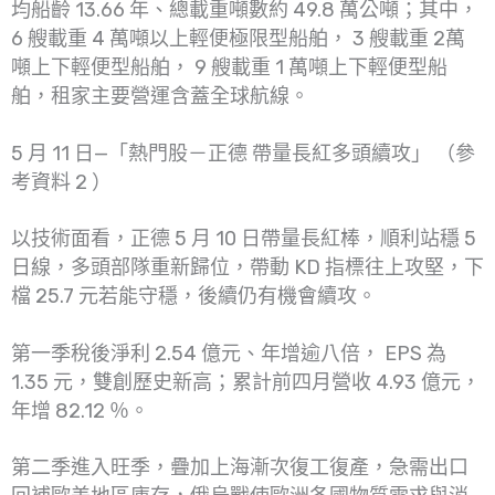
均船齡 13.66 年、總載重噸數約 49.8 萬公噸；其中，
6 艘載重 4 萬噸以上輕便極限型船舶， 3 艘載重 2萬
噸上下輕便型船舶， 9 艘載重 1 萬噸上下輕便型船
舶，租家主要營運含蓋全球航線。
5 月 11 日—「熱門股－正德 帶量長紅多頭續攻」 （參
考資料 2 ）
以技術面看，正德 5 月 10 日帶量長紅棒，順利站穩 5
日線，多頭部隊重新歸位，帶動 KD 指標往上攻堅，下
檔 25.7 元若能守穩，後續仍有機會續攻。
第一季稅後淨利 2.54 億元、年增逾八倍， EPS 為
1.35 元，雙創歷史新高；累計前四月營收 4.93 億元，
年增 82.12 ％。
第二季進入旺季，疊加上海漸次復工復產，急需出口