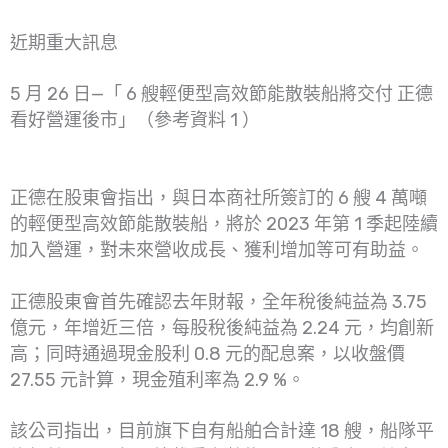
近期重大訊息
5 月 26 日—「 6 艘輕便型高效節能散裝船將交付 正德
看好營運後市」（參考資料 1 ）
正德在股東會指出，與日本商社所簽訂的 6 艘 4 萬噸
的輕便型高效節能散裝船，將於 2023 年第 1 季起陸續
加入營運，對未來營收成長、獲利增加等可有助益。
正德股東會首先確認去年財報，全年稅後純益為 3.75
億元，年增近三倍，每股稅後純益為 2.24 元，均創新
高；同時通過現金股利 0.8 元的配息案，以收盤價
27.55 元計算，現金殖利率為 2.9 %。
該公司指出，目前旗下自有船舶合計達 18 艘，船隊平