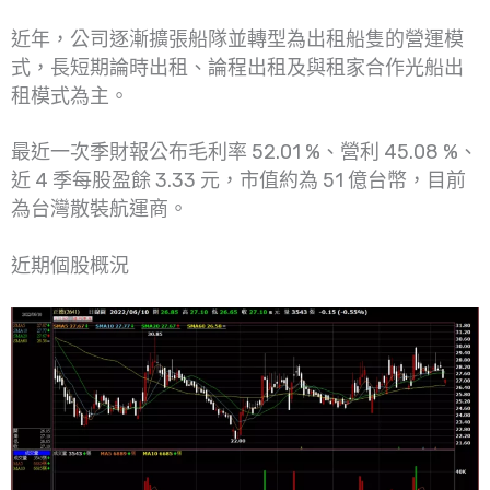
近年，公司逐漸擴張船隊並轉型為出租船隻的營運模
式，長短期論時出租、論程出租及與租家合作光船出
租模式為主。
最近一次季財報公布毛利率 52.01 %、營利 45.08 %、
近 4 季每股盈餘 3.33 元，市值約為 51 億台幣，目前
為台灣散裝航運商。
近期個股概況