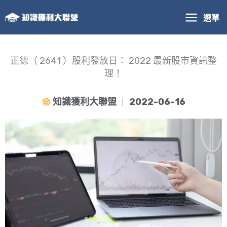
跳
選單
至
主
要
內
正德（ 2641 ）股利發放日： 2022 最新股市資訊整
容
理！
知識獲利大聯盟
2022-06-16