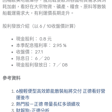
回補歐美地區庫存，俄烏戰使歐洲各國物質需求與消
耗加劇，看好在大宗物資、礦產、糧食、原料等散裝
船載運需求大，有利運價長期走升。
股利發放介紹（以 6 / 10收盤價計算）
現金股利： 0.8 元
本季配息殖利率： 2.95 %
收盤價： 27.1
除息日： 6 ／ 20
現金股利發放日： 7 ／ 08
參考資料
6艘輕便型高效節能散裝船將交付 正德看好營
運後市
熱門股－正德 帶量長紅多頭續攻
財報狗-正德分析