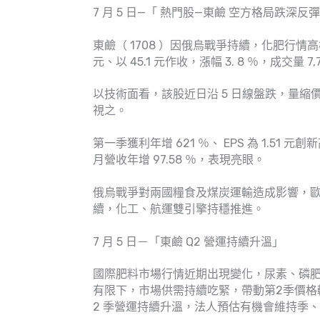
7 月 5 日—「 熱門股—東鹼 空方格局跌深反
東鹼（ 1708 ）因俄烏戰爭持續，化肥行情高
元、以 45.1 元作收，漲幅 3. 8 ％，成交量 7
以技術面看，該股近日沿 5 日線盤跌，量縮
視之。
第一季獲利年增 621 ％、 EPS 為 1.51 
月營收年增 97.58 ％，表現亮眼。
俄烏戰爭對兩國糧食及煤炭運輸造成影響，
續，化工、航運雙引擎持穩推進。
7 月 5 日－「東鹼 Q2 營運持續升溫」
國際肥料市場行情近期出現變化，尿素、磷
有限下，市場供需持續吃緊，帶動第2季價格較
2 季營運持續升溫，法人預估有機會維持季