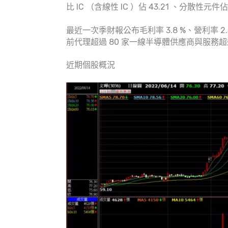
比 IC （含線性 IC ）佔 43.21 、分散性元件佔 
最近一次季財報公布毛利率 3.8 %、營利率 2.3
前代理超過 80 家一線半導體供應商與服務超過
近期個股概況