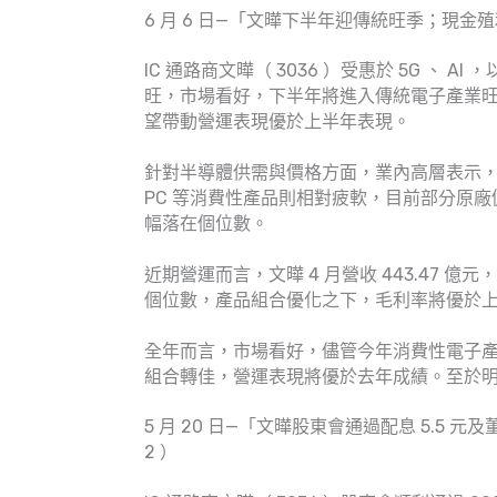
6 月 6 日—「文曄下半年迎傳統旺季；現金殖利
IC 通路商文曄（ 3036 ）受惠於 5G 、
旺，市場看好，下半年將進入傳統電子產業
望帶動營運表現優於上半年表現。
針對半導體供需與價格方面，業內高層表示
PC 等消費性產品則相對疲軟，目前部分原
幅落在個位數。
近期營運而言，文曄 4 月營收 443.47 億元，
個位數，產品組合優化之下，毛利率將優於
全年而言，市場看好，儘管今年消費性電子
組合轉佳，營運表現將優於去年成績。至於
5 月 20 日—「文曄股東會通過配息 5.5
2 ）