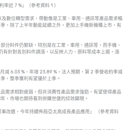
率近 7 %」（參考資料 1 ）
 AI ，以及數位轉型需求，帶動像是工業、車用、通訊等產品需求暢
旺季，除了上半年動能延續之外，更加上手機新機種上市，有
，部分料件仍緊缺，特別是在工業、車用、通訊等，而手機、
廠仍有針對各別料件調漲，以反映人力、原料等成本上揚，漲
月減 6.03 %、年增 23.89 %，法人預期，第 2 季營收約季減
上季，整季獲利有望優於上季。
產品需求相對疲弱，但非消費性產品需求強勁，有望使得產品
明年，市場也期待看到併購世健的綜效顯現。
 元及董事改選，今年持續佈局亞太高成長產品應用」 （參考資料