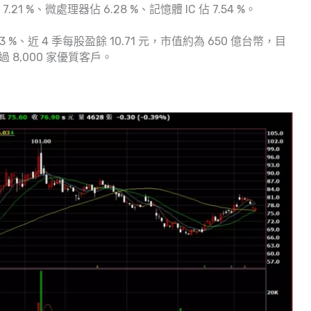
7.21 %、微處理器佔 6.28 %、記憶體 IC 佔 7.54 %。
 %、近 4 季每股盈餘 10.71 元，市值約為 650 億台幣，目
 8,000 家優質客戶。