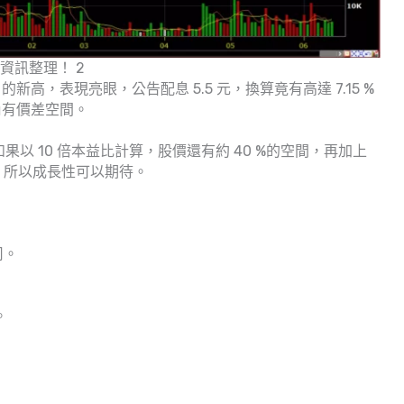
市資訊整理！ 2
高，表現亮眼，公告配息 5.5 元，換算竟有高達 7.15 %
尚有價差空間。
如果以 10 倍本益比計算，股價還有約 40 %的空間，再加上
，所以成長性可以期待。
司。
。