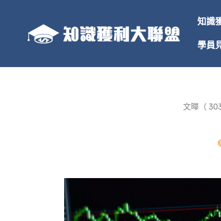
跳
至
知識
主
要
學員
內
容
文曄（ 3