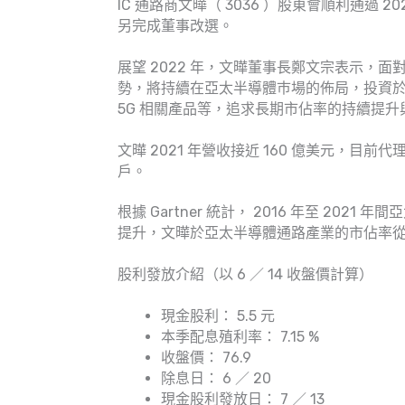
IC 通路商文曄（ 3036 ）股東會順利通過 
另完成董事改選。
展望 2022 年，文曄董事長鄭文宗表示，
勢，將持續在亞太半導體巿場的佈局，投資
5G 相關產品等，追求長期市佔率的持續提
文曄 2021 年營收接近 160 億美元，目前代
戶。
根據 Gartner 統計， 2016 年至 2
提升，文曄於亞太半導體通路產業的市佔率從 6
股利發放介紹（以 6 ／ 14 收盤價計算）
現金股利： 5.5 元
本季配息殖利率： 7.15 %
收盤價： 76.9
除息日： 6 ／ 20
現金股利發放日： 7 ／ 13