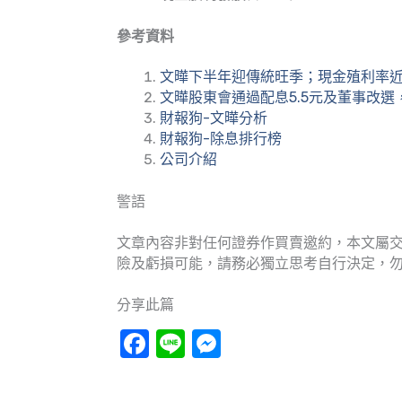
參考資料
文曄下半年迎傳統旺季；現金殖利率近
文曄股東會通過配息5.5元及董事改
財報狗-文曄分析
財報狗-除息排行榜
公司介紹
警語
文章內容非對任何證券作買賣邀約，本文屬
險及虧損可能，請務必獨立思考自行決定，
分享此篇
Facebook
Line
Messenger