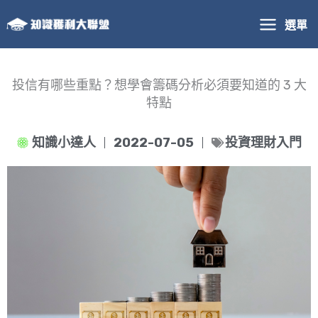
跳
選單
至
主
要
內
投信有哪些重點？想學會籌碼分析必須要知道的 3 大
容
特點
知識小達人
2022-07-05
投資理財入門