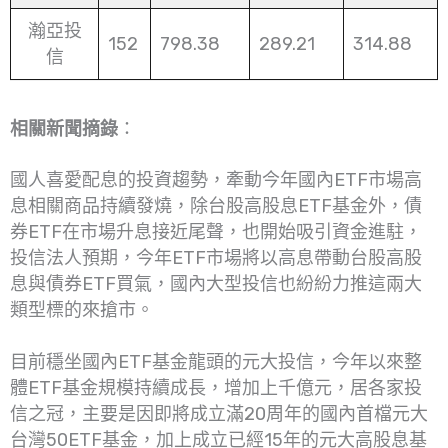
瀚亞投
152
798.38
289.21
314.88
信
相關新聞摘錄
：
國人喜愛配息的投資趨勢，牽動今年國內ETF市場高
息相關商品持續發燒，除台股高股息ETF基金外，債
券ETF在市場升息接近尾聲，也開始吸引資金進駐，
投信法人預期，今年ETF市場將以高息帶動台股高股
息與債券ETF買氣，國內大型投信也紛紛力推這兩大
類型標的來搶市。
目前穩坐國內ETF基金龍頭的元大投信，今年以來整
體ETF基金規模持續成長，增加上千億元，居各家投
信之冠，主要是因即將成立滿20周年的國內首檔元大
台灣50ETF基金，加上成立已經15年的元大高股息基