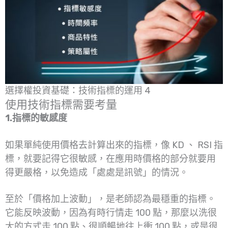
選擇權投資基礎：技術指標的運用 4
使用技術指標需要考量
1.指標的敏感度
如果單純使用價格去計算出來的指標，像 KD 、 RSI 指
標，就要記得它很敏感，在應用時價格的部分就要用
得更嚴格，以免造成「處處是訊號」的情況。
至於「價格加上波動」，是老師認為最穩重的指標。
它能反映波動，因為有時行情走 100 點，那麼以洗很
大的方式走 100 點、很順暢地往上衝 100 點，或是很