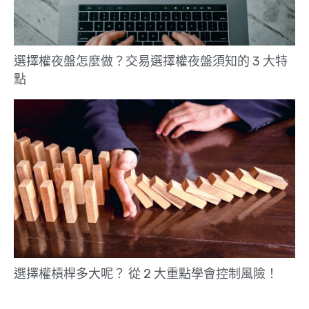
選擇權夜盤怎麼做？交易選擇權夜盤須知的 3 大特
點
選擇權槓桿多大呢？ 從 2 大重點學會控制風險！