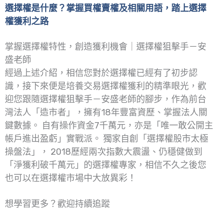
選擇權是什麼？掌握買權賣權及相關用語，踏上選擇
權獲利之路
掌握選擇權特性，創造獲利機會｜選擇權狙擊手－安
盛老師
經過上述介紹，相信您對於選擇權已經有了初步認
識，接下來便是培養交易選擇權獲利的精準眼光，歡
迎您跟隨選擇權狙擊手－安盛老師的腳步，作為前台
灣法人「造市者」，擁有18年豐富資歷、掌握法人關
鍵數據。 自有操作資金7千萬元，亦是「唯一敢公開主
帳戶進出盈虧」實戰派。 獨家自創「選擇權股市太極
操盤法」， 2018歷經兩次指數大震盪、仍穩健做到
「淨獲利破千萬元」的選擇權專家，相信不久之後您
也可以在選擇權市場中大放異彩！
想學習更多？歡迎持續追蹤