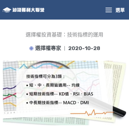
跳
選單
至
主
要
內
選擇權投資基礎：技術指標的運用
容
選擇權專家
2020-10-28