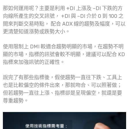
那如何運用呢？主要是利用 +DI 上漲及 –DI 下跌的方
向線所產生的交叉訊號， +DI 與 –DI 介於 0 到 100 之
間來判斷交易時點， 配合 ADX 線的趨勢及幅度，可以
更清楚知道漲勢或跌勢大小。
使用限制上 DMI 較適合趨勢明顯的市場，在趨勢不明
顯的市場，指標的訊號會較不明顯，建議可以配合 KD
指標來加強訊號的正確性。
說完了有那些指標後，假使趨勢一直往下跌、工具上
也是比較偏空的條件出來，那就吻合、可以照著做；
但若趨勢一直往上漲、指標卻是呈現偏空，就還是要
尊重趨勢。