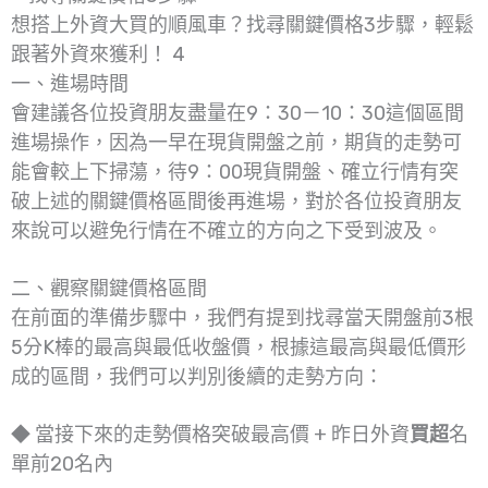
想搭上外資大買的順風車？找尋關鍵價格3步驟，輕鬆
跟著外資來獲利！ 4
一、進場時間
會建議各位投資朋友盡量在9：30－10：30這個區間
進場操作，因為一早在現貨開盤之前，期貨的走勢可
能會較上下掃蕩，待9：00現貨開盤、確立行情有突
破上述的關鍵價格區間後再進場，對於各位投資朋友
來說可以避免行情在不確立的方向之下受到波及。
二、觀察關鍵價格區間
在前面的準備步驟中，我們有提到找尋當天開盤前3根
5分K棒的最高與最低收盤價，根據這最高與最低價形
成的區間，我們可以判別後續的走勢方向：
◆ 當接下來的走勢價格突破最高價 + 昨日外資
買超
名
單前20名內