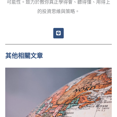
可能性。致力於教你真正學得會、聽得懂、用得上
的投資思維與策略。
L
i
n
e
其他相關文章