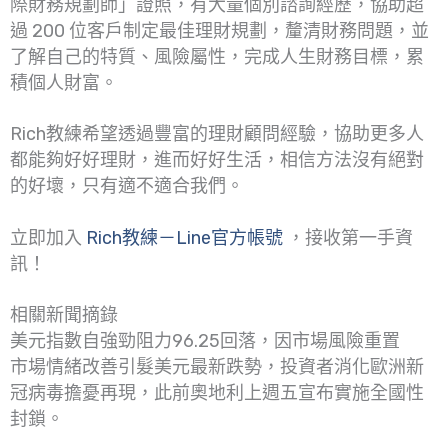
際財務規劃師」證照，有大量個別諮詢經歷，協助超
過 200 位客戶制定最佳理財規劃，釐清財務問題，並
了解自己的特質、風險屬性，完成人生財務目標，累
積個人財富。
Rich教練希望透過豐富的理財顧問經驗，協助更多人
都能夠好好理財，進而好好生活，相信方法沒有絕對
的好壞，只有適不適合我們。
立即加入
Rich教練－Line官方帳號
，接收第一手資
訊！
相關新聞摘錄
美元指數自強勁阻力96.25回落，因市場風險重置
市場情緒改善引髮美元最新跌勢，投資者消化歐洲新
冠病毒擔憂再現，此前奧地利上週五宣布實施全國性
封鎖。