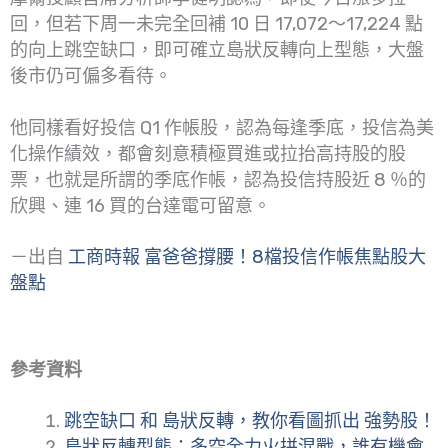
回，但若下周一未完全回補 10 日 17,072～17,224 點
的向上跳空缺口，即可確立島狀反轉向上型態，大盤
後市仍可偏多看待。
他同樣看好投信 Q1 作帳股，認為每逢季底，投信為美
化操作績效，都會刻意積極買進或拉抬高持股的股
票，也就是所謂的季底作帳，認為投信持股近 8 ％的
欣興、連 16 買的台達電可留意。
－出自
工商時報 富爸爸撐腰！8檔投信作帳焦點股大
盤點
參考資料
跳空缺口 和 島狀反轉，教你看圖抓出 強勢股！
島狀反轉型態：多空全力火拼混戰，誰有機會