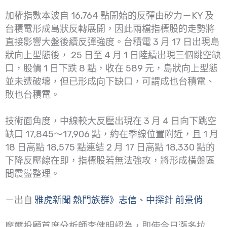
加權指數本波自 16,764 點開始的反彈由矽力－KY 及
台積電形成島狀反轉展開，因此兩檔指標股的走勢將
直接影響大盤後續反彈強度。台積電 3 月 17 日出現島
狀向上型態後， 25 日至 4 月 1 日陸續出現三個跳空缺
口，股價 1 日下跌 8 點，收在 589 元，島狀向上型態
並未遭破壞，但已形成向下缺口，可謂成也台積電、
敗也台積電。
技術面角度，中線較大反壓出現在 3 月 4 日向下跳空
缺口 17,845～17,906 點，約在季線位置附近，且 1 月
18 日高點 18,575 點連結 2 月 17 日高點 18,330 點的
下降反壓線在即，指標股若無法強攻，將形成橫盤區
間震盪整理。
－出自
雅虎新聞 熱門族群》志信、中探針 前景俏
摩爾投顧首席分析師李健明認為，即使今日漲多拉