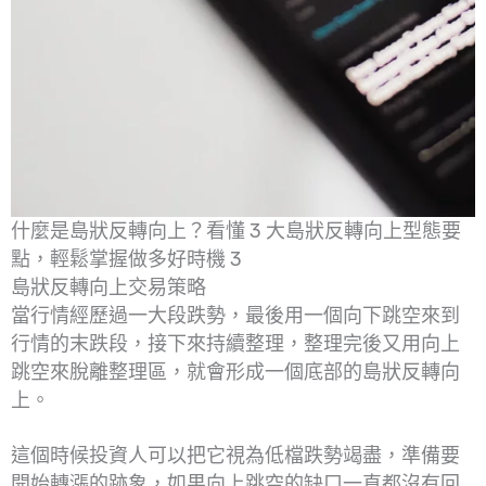
什麼是島狀反轉向上？看懂 3 大島狀反轉向上型態要
點，輕鬆掌握做多好時機 3
島狀反轉向上交易策略
當行情經歷過一大段跌勢，最後用一個向下跳空來到
行情的末跌段，接下來持續整理，整理完後又用向上
跳空來脫離整理區，就會形成一個底部的島狀反轉向
上。
這個時候投資人可以把它視為低檔跌勢竭盡，準備要
開始轉漲的跡象，如果向上跳空的缺口一直都沒有回