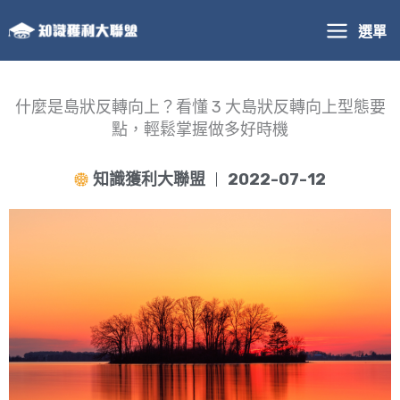
跳
選單
至
主
要
內
什麼是島狀反轉向上？看懂 3 大島狀反轉向上型態要
容
點，輕鬆掌握做多好時機
知識獲利大聯盟
2022-07-12