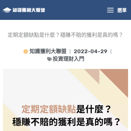
跳
選單
至
主
要
內
定期定額缺點是什麼？穩賺不賠的獲利是真的嗎？
容
知識獲利大聯盟
2022-04-29
投資理財入門