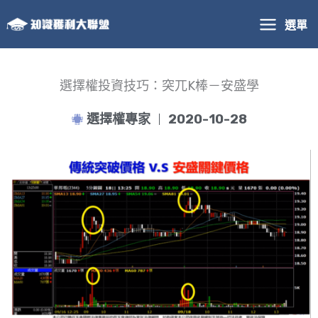
跳
選單
至
主
要
內
選擇權投資技巧：突兀K棒－安盛學
容
選擇權專家
2020-10-28