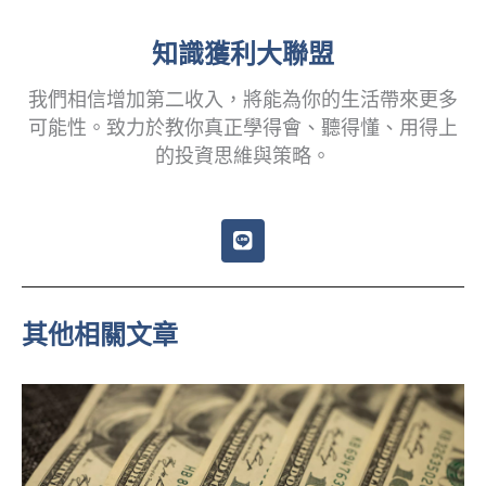
知識獲利大聯盟
我們相信增加第二收入，將能為你的生活帶來更多
可能性。致力於教你真正學得會、聽得懂、用得上
的投資思維與策略。
L
i
n
e
其他相關文章