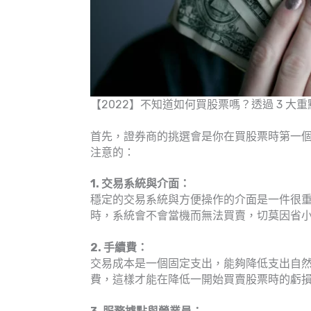
【2022】不知道如何買股票嗎？透過 3 大
首先，證券商的挑選會是你在買股票時第一
注意的：
1. 交易系統與介面：
穩定的交易系統與方便操作的介面是一件很
時，系統會不會當機而無法買賣，切莫因省
2. 手續費：
交易成本是一個固定支出，能夠降低支出自
費，這樣才能在降低一開始買賣股票時的虧