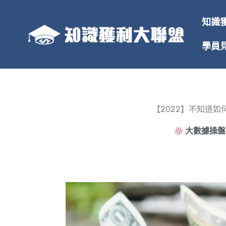
跳
至
知識
主
要
學員
內
容
【2022】不知道如
大數據操盤法