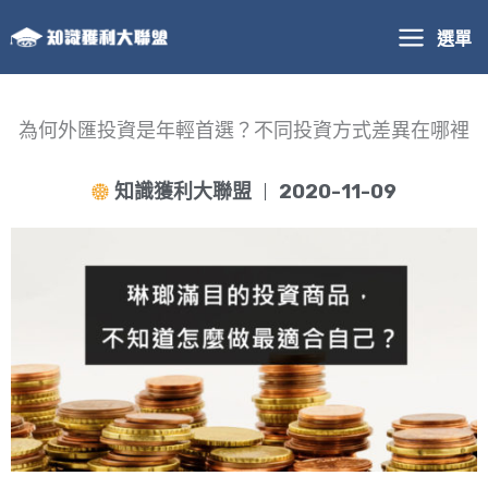
跳
選單
至
主
要
內
為何外匯投資是年輕首選？不同投資方式差異在哪裡
容
知識獲利大聯盟
2020-11-09