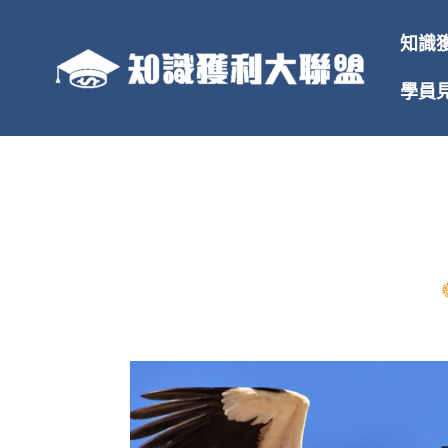
跳
至
知識
主
要
學員
內
容