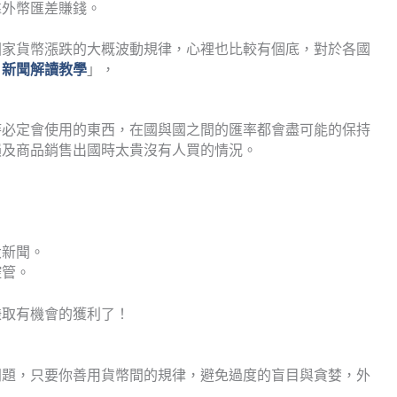
靠外幣匯差賺錢。
國家貨幣漲跌的大概波動規律，心裡也比較有個底，對於各國
，新聞解讀教學
」，
時必定會使用的東西，在國與國之間的匯率都會盡可能的保持
損及商品銷售出國時太貴沒有人買的情況。
大新聞。
控管。
賺取有機會的獲利了！
問題，只要你善用貨幣間的規律，避免過度的盲目與貪婪，外
！