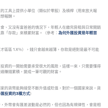
匯的工具上提供小單位（類似於零股）及槓桿（用來放大報
理想報酬。
社會、又沒有富爸爸的情況下，年輕人在繳完房租與日常開銷
能靠「存款」來積累財富。（參考：
為何外匯投資是年輕首
才區區 1.X％），錢只會越來越薄，存款是絕對是最不可能
在投資的一開始需要承受很大的風險，這樣一來，只需要懂得
透過賺錢累積，變成一筆可觀的財富。
國家的貨幣能夠接受不斷升值或貶值，對於一個國家來說，貨
外匯投資的3種方式
）
力，外幣會有匯差波動是必然的，但也因為有規律性，會是相