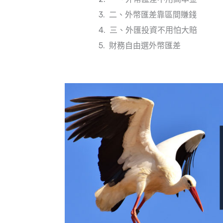
二、外幣匯差靠區間賺錢
三、外匯投資不用怕大賠
財務自由選外幣匯差