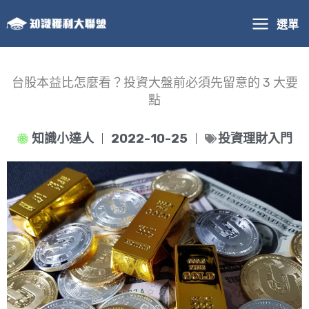
跳
選單
至
主
要
內
台股本益比怎麼看？投資大盤前必須先留意的 3 大要
容
點
知識小達人
2022-10-25
投資理財入門