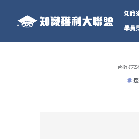
跳
至
知識
主
要
學員
內
容
台指選擇
選