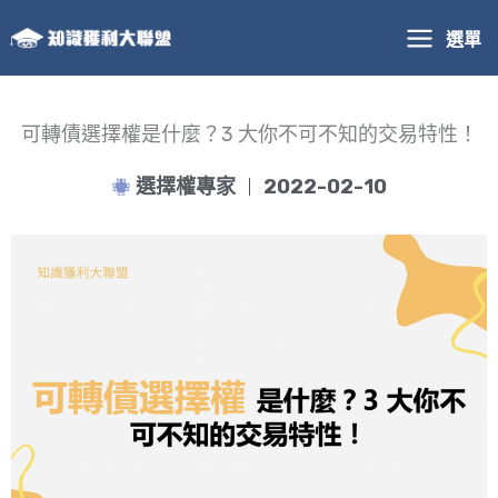
跳
選單
至
主
要
內
可轉債選擇權是什麼？3 大你不可不知的交易特性！
容
選擇權專家
2022-02-10