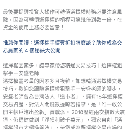
最後要提醒投資人操作可轉債選擇權時務必要注意風
險，因為可轉債選擇權的槓桿可達幾倍到數十倍，在
資金的使用上務必要留意！
推薦你閱讀：選擇權手續費折扣怎麼談？助你成為交
易贏家的 4 個秘訣大公開
選擇權因素多，讓專家帶您精通交易技巧｜選擇權狙
擊手－安盛老師
選擇權需考量的因素多且複雜，如想精通選擇權交易
技巧，歡迎您跟隨選擇權狙擊手－安盛老師的腳步，
安盛老師曾為台灣法人「造市者」，擁有18年選擇權
交易資歷、對法人關鍵數據瞭若指掌，是「唯一敢公
開主帳戶進出盈虧」實戰派。 2018歷經兩次指數大震
盪、仍穩健做到「淨獲利破千萬元」，獨家自創「選
擇權股市太極操盤法」，帶您成為選擇權交易市場的