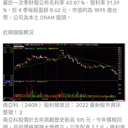
最近一次季財報公布毛利率 43.87 %、營利率 31.39
%、近 4 季每股盈餘 8.62 元，市值約為 1895 億台
幣，公司為本土 DRAM 龍頭。
近期個股概況
南亞科（ 2408 ）股利發放日： 2022 最新股市資訊
整理！ 2
南亞科股價於去年挑戰歷史新高 105 元，今年價格回
檔，目前價格跟隨大盤修正，公告配息 3.7 元，殖利率