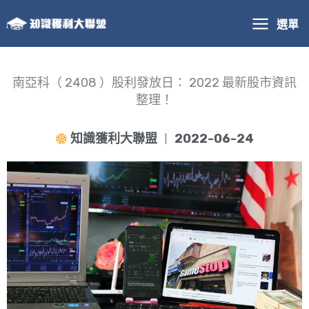
跳
選單
至
主
要
內
南亞科（ 2408 ）股利發放日： 2022 最新股市資訊
容
整理！
知識獲利大聯盟
2022-06-24