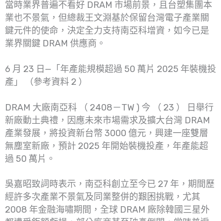
當時業界普遍不看好 DRAM 市場前景，且台塑集團本
業也不景氣，但總裁王文淵基於保留台灣電子產業關
鍵元件的使命，決定全力支持南亞科增資，如今已是
業界關鍵 DRAM 供應商。
6 月 23 日—「年產能規模超過 50 萬片 2025 年裝機投
產」 （參考資料 2 ）
DRAM 大廠南亞科 （ 2408－TW ) 今 （ 23 ） 日舉行
新廠動土典禮，因應未來市場需求及擴大台灣 DRAM
產業發展，將投資新台幣 3000 億元，興建一座雙層
無塵室新廠，預計 2025 年開始裝機投產，年產能超
過 50 萬片。
吳嘉昭致詞時表示，南亞科創立至今已 27 年，期間歷
經許多次產業不景氣及同業整併的艱困挑戰，尤其
2008 年金融海嘯期間，全球 DRAM 廠除韓國三星外