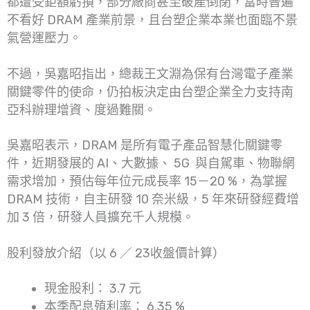
都遭受鉅額虧損，部分廠商甚至破產倒閉，當時普遍
不看好 DRAM 產業前景，且台塑企業本業也面臨不景
氣營運壓力。
不過，吳嘉昭指出，總裁王文淵為保有台灣電子產業
關鍵零件的使命，仍拍板決定由台塑企業全力支持南
亞科辦理增資、度過難關。
吳嘉昭表示，DRAM 是所有電子產品智慧化關鍵零
件，近期發展的 AI、大數據、 5G 與自駕車、物聯網
需求增加，預估每年位元成長率 15－20 %，為掌握
DRAM 技術，自主研發 10 奈米級，5 年來研發經費增
加 3 倍，研發人員擴充千人規模。
股利發放介紹（以 6 ／ 23收盤價計算）
現金股利： 3.7 元
本季配息殖利率： 6.35 %