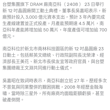
台塑集團旗下 DRAM 廠南亞科（ 2408 ） 23 日舉行
新 12 吋晶圓廠開工動土典禮，董事長吳嘉昭表示，新
廠預計投入 3,000 億元資本支出，預計 3 年內要完成
生產線建置並正式投產，月產能預期達 4.5 萬片，南
亞科年產能將增加逾 50 萬片，年度產值可增加逾 700
億元。
南亞科位於新北市南林科技園區的新 12 吋晶圓廠 23
日動土，包括蔡英文總統、行政院副院長沈榮津、經
濟部長王美花、新北市長侯友宜等政府官員，與台塑
集團總裁王文淵共同進行動土儀式。
吳嘉昭在致詞時表示，南亞科創立近 27 年，歷經多次
不景氣與同業整併的艱困挑戰，2008 年經歷金融海
嘯，當時除三星外，所有廠商均面臨鉅額虧損，甚至
破產倒閉。