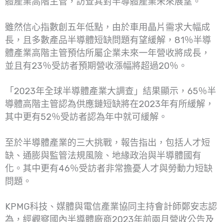
體產業高階主管，訪查其對半導體產業未來展望。
雖然信心指數創五年低點，由於車用晶片需求大幅成
長，且多數產品半導體短缺問題有望緩解，81％半導
體產業高階主管預估所屬企業未來一年營收將成長，
並且有23％受訪者預期營收漲幅將超過20％。
「2023年全球半導體產業大調查」結果顯示，65％半
導體高階主管認為供應鏈短缺將在2023年有所緩解，
其中更有52％受訪者認為年中就可緩解。
至於半導體產業的三大挑戰，報告指出，包括人才短
缺、通膨與監管法規風險、地緣政治與半導體國有
化。其中更有46％受訪者非常擔憂人才與勞動力短缺
問題。
KPMG科技、媒體與電信產業協同主持會計師鄭安志認
為，經觀察國內半導體廠商2023年前兩月營收公告及