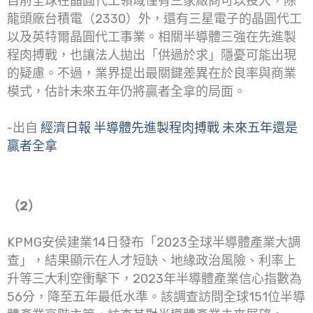
目前全球在晶圓代工領域僅有三家廠商可以投入，除
龍頭廠台積電（2330）外，還有三星電子的晶圓代工
以及英特爾晶圓代工事業。相關半導體三強在先進製
程肉搏戰，也讓法人拋出「供過於求」隱憂可能出現
的疑慮。不過，業界提出最關鍵差異在於良率與商業
模式，估計未來五年仍將贏者全拿的局面。
-出自
經濟日報 半導體先進製程肉搏戰 未來五年還是
贏者全拿
（2）
KPMG安侯建業14日發布「2023全球半導體產業大調
查」，結果顯示在人才短缺、地緣政治風險、利率上
升等三大利空衝擊下，2023年半導體產業信心指數為
56分，降至五年最低水準。該調查訪問全球151位半導