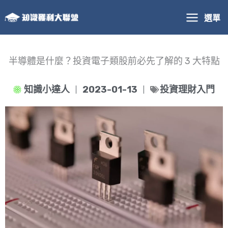
跳
選單
至
主
要
內
半導體是什麼？投資電子類股前必先了解的 3 大特點
容
知識小達人
2023-01-13
投資理財入門