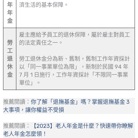
年
濟生活的基本保障。
年
金
雇主應給予員工的退休保障，屬於雇主對員工
勞
的法定責任之一。
工
退
勞工退休金分為新、舊制，舊制工作年資採計
休
以「同一事業單位為限」，新制於民國 94 年
金
7 月 1 日施行，工作年資採計「不限同一事業
單位」。
推薦閱讀：
你了解「退撫基金」嗎？掌握退撫基金 3
大事項，讓你權益不受損
推薦閱讀：
【2023】老人年金是什麼？快速帶你瞭解
老人年金怎麼領！