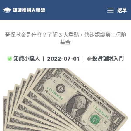
跳
選單
至
主
要
內
勞保基金是什麼？了解 3 大重點，快速認識勞工保險
容
基金
知識小達人
2022-07-01
投資理財入門