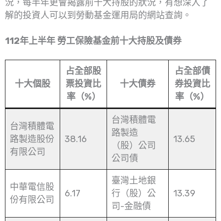
況，每半年更會揭露前十大持股的狀況，有想深入了
解的投資人可以到勞動基金運用局的網站查詢。
112年上半年 勞工保險基金前十大持股及債券
占全部股
占全部債
十大個股
票投資比
十大債券
券投資比
率（%）
率（%）
台灣積體電
台灣積體電
路製造
路製造股份
38.16
13.65
（股）公司
有限公司
公司債
臺灣土地銀
中華電信股
6.17
行（股）公
13.39
份有限公司
司-金融債