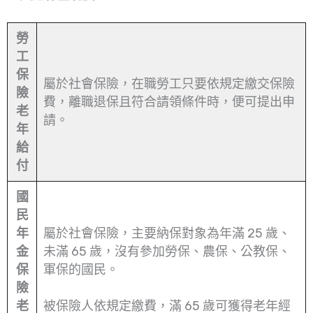
勞
工
保
屬於社會保險，在職勞工只要依規定繳交保險
險
費，離職退保且符合請領條件時，便可提出申
老
請。
年
給
付
國
民
年
屬於社會保險，主要納保對象為年滿 25 歲、
金
未滿 65 歲，沒有參加勞保、農保、公教保、
保
軍保的國民。
險
老
被保險人依規定繳費，滿 65 歲可獲得老年經