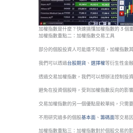
加權指數是什麼？快速搞懂加權指數的 3 個重
加權指數重點二：加權指數交易工具
部分的個股投資人可能還不知道，加權指數
我們可以透過
台股期貨
、
選擇權
等衍生性金
透過交易加權指數，我們可以想辦法控制投
避免在投資個股時，受到加權指數反向的影
交易加權指數的另一個優點是較單純，只需
不用研究過多的個股
基本面
、
籌碼面
等交易
加權指數重點三：加權指數對於個股交易的