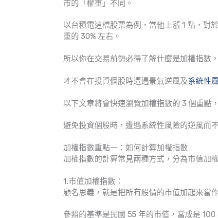
市的「權重」不同。
以台積電這檔股票為例，當他上漲 1 點，對
重的 30% 左右。
所以你在交易前勢必得了解什麼是加權指數
才不會在投資個股時遭遇景氣逆風及
系統性
以下文章將會快速瀏覽加權指數的 3 個重
避免投資個股時，遭遇系統性風險的逆風而
加權指數重點一：如何計算加權指數
加權指數的計算常見兩種方式，分為市值加
1.市值加權指數：
顧名思義，就是把所有股價的市值加起來當
參照的基準是民國 55 年的市值，當成是 10