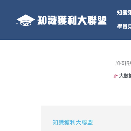
跳
至
知識
主
要
學員
內
容
加權指
大數據