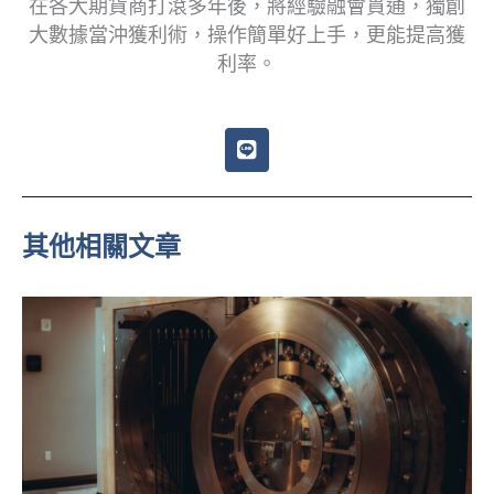
在各大期貨商打滾多年後，將經驗融會貫通，獨創
大數據當沖獲利術，操作簡單好上手，更能提高獲
利率。
L
i
n
e
其他相關文章