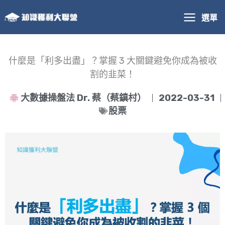
跳
選單
至
主
要
內
什麼是「利多出盡」？掌握 3 大關鍵避免你成為被收
容
割的韭菜！
大數據操盤法 Dr. 蔡（蔡鎮村）
2022-03-31
股票