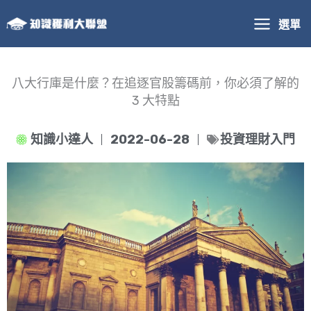
跳
選單
至
主
要
內
八大行庫是什麼？在追逐官股籌碼前，你必須了解的
容
3 大特點
知識小達人
2022-06-28
投資理財入門