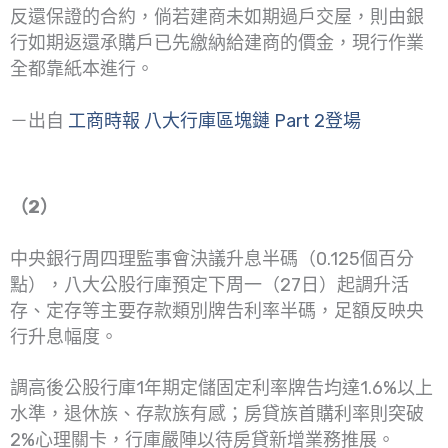
反還保證的合約，倘若建商未如期過戶交屋，則由銀
行如期返還承購戶已先繳納給建商的價金，現行作業
全都靠紙本進行。
－出自
工商時報 八大行庫區塊鏈 Part 2登場
（2）
中央銀行周四理監事會決議升息半碼（0.125個百分
點），八大公股行庫預定下周一（27日）起調升活
存、定存等主要存款類別牌告利率半碼，足額反映央
行升息幅度。
調高後公股行庫1年期定儲固定利率牌告均達1.6%以上
水準，退休族、存款族有感；房貸族首購利率則突破
2%心理關卡，行庫嚴陣以待房貸新增業務推展。