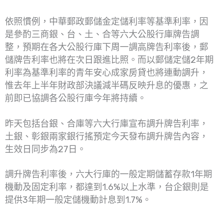
依照慣例，中華郵政郵儲金定儲利率等基準利率，因
是參酌三商銀、台、土、合等六大公股行庫牌告調
整，預期在各大公股行庫下周一調高牌告利率後，郵
儲牌告利率也將在次日跟進比照。而以郵儲定儲2年期
利率為基準利率的青年安心成家房貸也將連動調升，
惟去年上半年財政部決議減半碼反映升息的優惠，之
前即已協調各公股行庫今年將持續。
昨天包括台銀、合庫等六大行庫宣布調升牌告利率，
土銀、彰銀兩家銀行搖預定今天發布調升牌告內容，
生效日同步為27日。
調升牌告利率後，六大行庫的一般定期儲蓄存款1年期
機動及固定利率，都達到1.6%以上水準，台企銀則是
提供3年期一般定儲機動計息到1.7%。