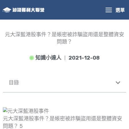
跳
選單
至
主
要
內
元大深藍港股事件？是帳密被詐騙盜用還是整體資安
容
問題？
知識小達人
2021-12-08
目錄
元大深藍港股事件？是帳密被詐騙盜用還是整體資安
問題？ 5