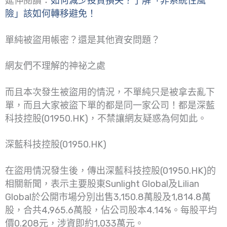
延伸閱讀：
如何減少投資損失？了解「非系統性風
險」該如何轉移避免！
單純被盜用帳密？還是其他資安問題？
網友們不理解的神祕之處
而且本次發生被盜用的情況，不單純只是被拿去亂下
單，而且大家被盜下單的都是同一家公司！都是深藍
科技控股(01950.HK)，不禁讓網友疑惑為何如此。
深藍科技控股(01950.HK)
在盜用情況發生後，傳出深藍科技控股(01950.HK)的
相關新聞，表示主要股東Sunlight Global及Lilian
Global於公開市場分別出售3,150.8萬股及1,814.8萬
股，合共4,965.6萬股，佔公司股本4.14%。每股平均
價0.208元，涉資即約1,033萬元。