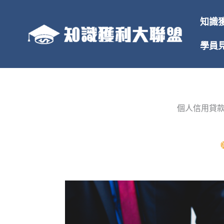
跳
至
知識
主
要
學員
內
容
個人信用貸款