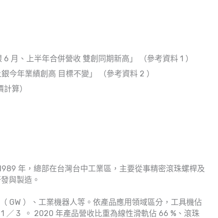
銀 6 月、上半年合併營收 雙創同期新高」 （參考資料 1 ）
》上銀今年業績創高 目標不變」 （參考資料 2 ）
盤價計算）
於 1989 年，總部在台灣台中工業區，主要從事精密滾珠螺桿及
研發與製造。
軌（ GW ）、工業機器人等。依產品應用領域區分，工具機佔
 1 ／ 3 。 2020 年產品營收比重為線性滑軌佔 66 %、滾珠