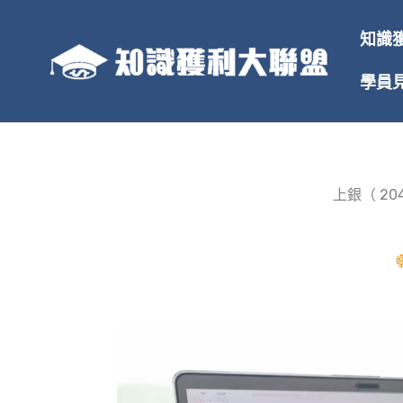
跳
至
知識
主
要
學員
內
容
上銀（ 20