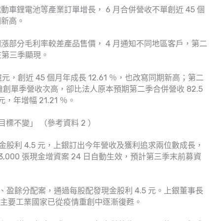
電動車鋰電池等產業訂單增長， 6 月合併營收不單創近 45 個
期新高。
漲部分毛利率較差產品售價， 4 月通知不同地區客戶，第二
在第三季顯現。
 億元，創近 45 個月年成長 12.61 ％，也改寫同期新高；第二
 ％，雖創單季營收次高，卻比法人原本預期第二季合併營收 82.5
，年增幅 21.21 ％。
目標不變」 （參考資料 2 ）
發現金股利 4.5 元，上銀訂出今年營收及獲利追求兩位數成長，
,000 張現金增資案 24 日自動生效，預計第三季末前募資
、盈餘分配案，通過每股配發現金股利 4.5 元。上銀董事長
％，主要工業國家已從疫情重創中逐漸復甦。