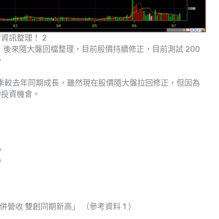
市資訊整理！ 2
 元，後來隨大盤回檔整理，目前股價持續修正，目前測試 200
。
 4 季較去年同期成長，雖然現在股價隨大盤拉回修正，但因為
的投資機會。
。
。
合併營收 雙創同期新高」 （參考資料 1 ）