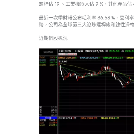
螺桿佔 19 、工業機器人佔 9 %、其他產品佔 
最近一次季財報公布毛利率 36.63 %、營利率 2
幣，公司為全球第三大滾珠螺桿廠和線性滑軌廠，
近期個股概況