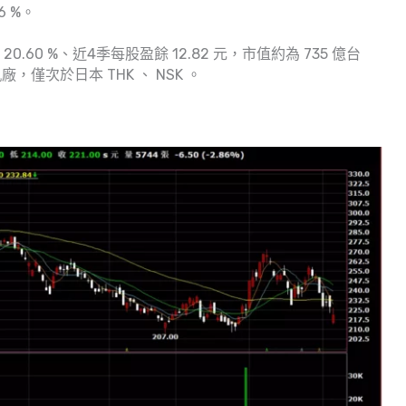
6 %。
0.60 %、近4季每股盈餘 12.82 元，市值約為 735 億台
僅次於日本 THK 、 NSK 。